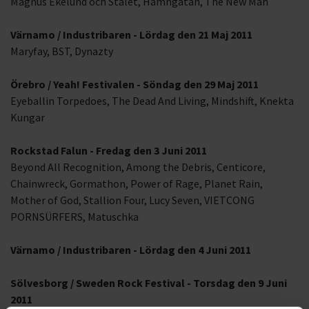
Magnus Ekelund och Stålet, Hamngatan, The New Man
Värnamo / Industribaren - Lördag den 21 Maj 2011
Maryfay, BST, Dynazty
Örebro / Yeah! Festivalen - Söndag den 29 Maj 2011
Eyeballin Torpedoes, The Dead And Living, Mindshift, Knekta
Kungar
Rockstad Falun - Fredag den 3 Juni 2011
Beyond All Recognition, Among the Debris, Centicore,
Chainwreck, Gormathon, Power of Rage, Planet Rain,
Mother of God, Stallion Four, Lucy Seven, VIETCONG
PORNSÜRFERS, Matuschka
Värnamo / Industribaren - Lördag den 4 Juni 2011
Sölvesborg / Sweden Rock Festival - Torsdag den 9 Juni
2011