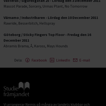
Västerås / Sigurdsgatan 25 - Lördag den 3 December 2011
Mascot Parade, Sorcery, Urmas Plant, No Tomorrow
Värnamo / Industribaren - Lördag den 10 December 2011
Rawride, Besserbitch, Hellspray
Göteborg / Sticky Fingers Top Floor - Fredag den 16
December 2011
Abramis Brama, Å, Kaross, Mays Hounds
Dela:
Facebook
LinkedIn
E-mail
Gå till studiefrämjandets startsida
Vi arrangerar Nemis på många av landets klubbar och