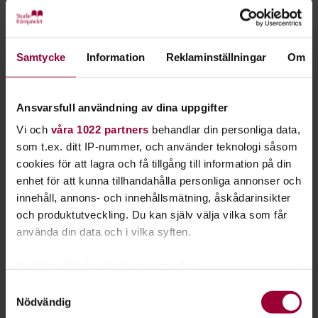
Mean Streak, Absorbing The Pain, Frantic Amber, Spitchic,
Dawn Of Silence, Ninnuam, Summoned Tide, Perry & The
Travellers
Samtycke
Information
Reklaminställningar
Om
Umeå / Täfteåfestivalen - Fredag den 17 Juni 2011
Umeå / Täfteåfestivalen - Lördag den 18 Juni 2011
Ansvarsfull användning av dina uppgifter
Vi och
våra 1022 partners
behandlar din personliga data,
Borlänge / Peace & Love - Torsdag den 30 Juni 2011
som t.ex. ditt IP-nummer, och använder teknologi såsom
Vidya, Since Our First Guitar, Tony Clifton, The Glorious
cookies för att lagra och få tillgång till information på din
Animals, Tikkle Me, Dolly Daggers
enhet för att kunna tillhandahålla personliga annonser och
innehåll, annons- och innehållsmätning, åskådarinsikter
Skellefteå / Kurrahide-tältet - Fredag den 1 Juli 2011
och produktutveckling. Du kan själv välja vilka som får
Stolen Deer, The Koo-Koos, Freddy King, Ahead, Uni
använda din data och i vilka syften.
Foreman, Salenko
Med din tillåtelse skulle vi även vilja:
Värnamo / Industribaren - Lördag den 2 Juli 2011
Samla in information om din geografiska plats
Samtyckesval
Nödvändig
som kan ha en noggrannhet på upp till flera meter
Lidköping / Stadsträdgårn', DINA-scenen - Torsdag den 7