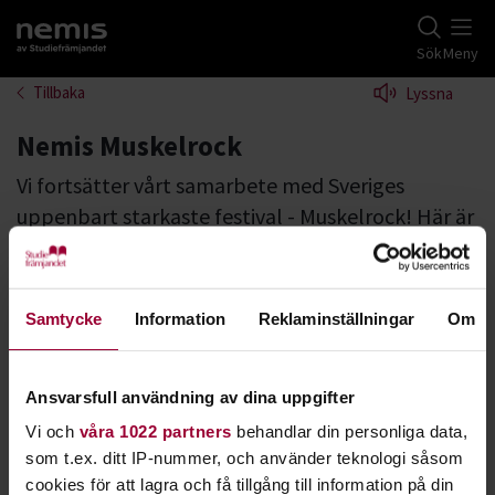
Gå till studiefrämjandets startsida
Sök
Meny
Tillbaka
Lyssna
Nemis Muskelrock
Vi fortsätter vårt samarbete med Sveriges
uppenbart starkaste festival - Muskelrock! Här är
det utsvängda jeans, fransar, boots, hattar, nitar
och jeansshorts som gäller. Detta är också
sommarens första (men inte sista) festival för
Samtycke
Information
Reklaminställningar
Om
många av besökarna.
Ansvarsfull användning av dina uppgifter
Samarbetet kring Nemis Muskelrock startade 2024. Då
Vi och
våra 1022 partners
behandlar din personliga data,
spelade
Riddarna av Kosmos
,
S.O.R.M
, och
The Drippers
.
som t.ex. ditt IP-nummer, och använder teknologi såsom
cookies för att lagra och få tillgång till information på din