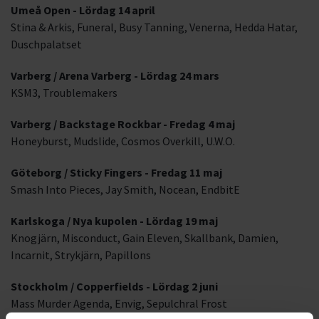
Umeå Open - Lördag 14 april
Stina & Arkis, Funeral, Busy Tanning, Venerna, Hedda Hatar,
Duschpalatset
Varberg / Arena Varberg - Lördag 24 mars
KSM3, Troublemakers
Varberg / Backstage Rockbar - Fredag 4 maj
Honeyburst, Mudslide, Cosmos Overkill, U.W.O.
Göteborg / Sticky Fingers - Fredag 11 maj
Smash Into Pieces, Jay Smith, Nocean, EndbitE
Karlskoga / Nya kupolen - Lördag 19 maj
Knogjärn, Misconduct, Gain Eleven, Skallbank, Damien,
Incarnit, Strykjärn, Papillons
Stockholm / Copperfields - Lördag 2 juni
Mass Murder Agenda, Envig, Sepulchral Frost