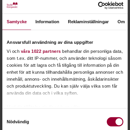
Varberg / Arena Varberg - Lördag 2 juni
Kamchatka & Abramis Brama, Honeyburst, Nekromant
Samtycke
Information
Reklaminställningar
Om
Norje / Sweden Rock Festival - Torsdag 7 juni
ColdTears, Frontback, Gain Eleven, GAUPA, Hedda hatar,
Nala, Nekrokraft, Spiral Skies,
Ansvarsfull användning av dina uppgifter
Vi och
våra 1022 partners
behandlar din personliga data,
Norrköping / Dynamo - 15-16 juni
som t.ex. ditt IP-nummer, och använder teknologi såsom
Murder Inn, Acidiun, Carnosus, Nekromant, Social Pretender,
cookies för att lagra och få tillgång till information på din
Deception, Scent of Lord, Bullshit, The Generations Army,
enhet för att kunna tillhandahålla personliga annonser och
Agonize The Serpent, Methane, Nekrokraft
innehåll, annons- och innehållsmätning, åskådarinsikter
och produktutveckling. Du kan själv välja vilka som får
Karlstad / Putte i Parken - 28-30 juni
använda din data och i vilka syften.
JUNI, Children of the Sün, K-Bird, Dyess, Psychedelic
Bananas, Skuggfolk, Amanda Aasa, Monte Nour
Med din tillåtelse skulle vi även vilja:
Trollhättan / Vicious Rock Festival - 6-7 juli
Samla in information om din geografiska plats
Samtyckesval
Never Say Die, Dragon Steel, Fejd, Ravaged, Pastoratet, The
Nödvändig
som kan ha en noggrannhet på upp till flera meter
Boatsmen, Nekromant, Sole Syndicate, The Gloria Story,
Identifiera din enhet genom att aktivt skanna den