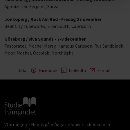
Agonize the Serpent, Sarea
Jönköping / Rock Am Red - Fredag 2 november
Beat City Tubeworks, 2 Far South, Capricorn
Göteborg / Viva Sounds - 7-8 december
Pastoratet, Mother Mersy, Hampus Carlsson, Rut Sandbladh,
Moon Mother, Octolab, Northlight
Dela:
Facebook
LinkedIn
E-mail
Gå till studiefrämjandets startsida
Vi arrangerar Nemis på många av landets klubbar och