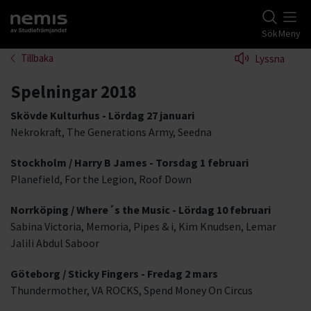
Gå till studiefrämjandets startsida
Sök
Meny
Tillbaka
Lyssna
Spelningar 2018
Skövde Kulturhus - Lördag 27 januari
Nekrokraft, The Generations Army, Seedna
Stockholm / Harry B James - Torsdag 1 februari
Planefield, For the Legion, Roof Down
Norrköping / Where´s the Music - Lördag 10 februari
Sabina Victoria, Memoria, Pipes & i, Kim Knudsen, Lemar
Jalili Abdul Saboor
Göteborg / Sticky Fingers - Fredag 2 mars
Thundermother, VA ROCKS, Spend Money On Circus