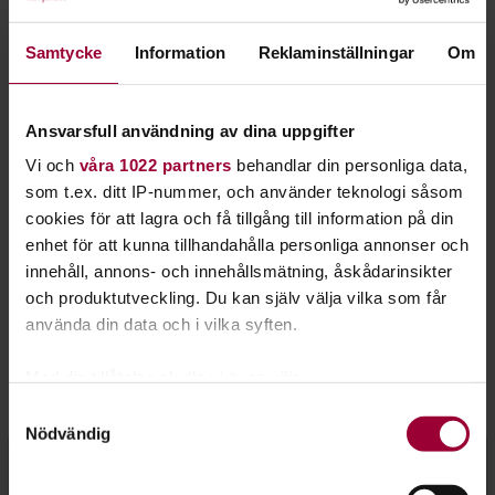
kunna samarbeta med Studiefrämjandet, som kan hjälpa oss
att hitta de mest lovande banden i den groende svenska
Samtycke
Information
Reklaminställningar
Om
metalmyllan. Genom samarbetet hoppas vi hitta nästa
guldkorn, som om några år kan återvända till festivalen –
fast nu som headline, säger Håkan Durmér på Gefle Metal
Ansvarsfull användning av dina uppgifter
Festival.
Vi och
våra 1022 partners
behandlar din personliga data,
Artisterna 2023
som t.ex. ditt IP-nummer, och använder teknologi såsom
cookies för att lagra och få tillgång till information på din
Envig
(death metal från Lidköping)
enhet för att kunna tillhandahålla personliga annonser och
Malakhim
(black metal från Umeå)
innehåll, annons- och innehållsmätning, åskådarinsikter
och produktutveckling. Du kan själv välja vilka som får
Sarcator
(thrash metal från Trollhättan)
använda din data och i vilka syften.
Spiral Skies
(psykedelisk rock från Stockholm)
Med din tillåtelse skulle vi även vilja:
Kontakt
Samla in information om din geografiska plats
Samtyckesval
Nödvändig
som kan ha en noggrannhet på upp till flera meter
Identifiera din enhet genom att aktivt skanna den
Micke Rönn
för specifika kännetecken (fingeravtryck)