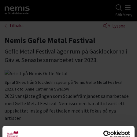
Gå till studiefrämjandets startsida
Sök
Meny
Tillbaka
Lyssna
Nemis Gefle Metal Festival
Gefle Metal Festival äger rum på Gasklockorna i
Gävle. Senaste samarbetet var 2023.
Spiral Skies från Stockholm spelar på Nemis Gefle Metal Festival
2023.
Foto:
Anne Catherine Swallow
2023 var sjätte gången som Studiefrämjandet samarbetade
med Gefle Metal Festival. Nemisscenen har alltid varit ett
uppskattat inslag på festivalen med sitt fokus på nya
artister.
– Vi älskar ny musik och nya band. För oss är det perfekt att