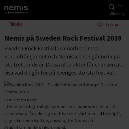
Gå till studiefrämjandets startsida
Sök
Meny
Tillbaka
Lyssna
Nemis på Sweden Rock Festival 2018
Sweden Rock Festivals samarbete med
Studiefrämjandet och Nemisscenen går nu in på
sitt trettonde år. Dessa åtta akter får chansen att
visa vad de går för på Sveriges största festival.
Foto:
Sandra Noren
- Det är otroligt många kompetenta band som söker till
scenen varje år vilket gör det här skitsvårt men jätteroligt”,
säger Burt von Bolton, ansvarig för Nemis på
Studiefrämjandets riksförbund.