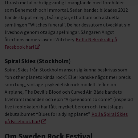
thrash metal och diggvänligt manglande med förebilder
som Behemoth och Immortal. Sedan bandet bildades 2012
har de släppt en ep, två singlar, ett album och aktuella
samlingen “Witches funeral”. De har dessutom utvecklat sin
liveshow genom otaliga spelningar. Sångaren Angst
återfinns numera även i Witchery.
Kolla Nekrokraft på
Facebook här!
Spiral Skies (Stockholm)
Spiral Skies från Stockholm anser sig kunna beskrivas som
“on other planets kinda rock”. Eller kanske något mer precis
som tung, vintage-psykedelisk rock modell Jefferson
Airplane, The Devil's Blood och Curved Air. Både bandets
liveframträdanden och ep:n “A queendom to come” (inspelad
live i replokalen) har fått mycket beröm och i maj släpps
debutalbumet “Blues for a dying planet”.
Kolla Spiral Skies
på Facebook här!
Om Sweden Rock Festival