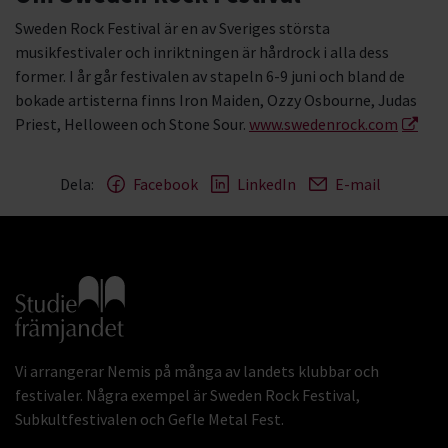
Sweden Rock Festival är en av Sveriges största
musikfestivaler och inriktningen är hårdrock i alla dess
former. I år går festivalen av stapeln 6-9 juni och bland de
bokade artisterna finns Iron Maiden, Ozzy Osbourne, Judas
Priest, Helloween och Stone Sour.
www.swedenrock.com
Dela:
Facebook
LinkedIn
E-mail
Gå till studiefrämjandets startsida
Vi arrangerar Nemis på många av landets klubbar och
festivaler. Några exempel är Sweden Rock Festival,
Subkultfestivalen och Gefle Metal Fest.