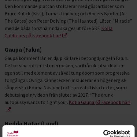
Den kommande plattan stoltserar med gästartister som
Bruce Kulick (Kiss), Tomas Lindberg och Anders Björler (At
The Gates) och Peter Dolving (The Haunted). Låten ”Miracle”
med de båda förstnämnda ska ges ut före SRF.
Kolla
Coldtears på Facebook här!
Gaupa (Falun)
Gaupa kommer från en djup källare i betongdjungeln Falun.
De har sina rötter i stonerrocken, varifrån de utvecklat en
egen stil med element av så väl tung doom som progressiva
tongångar. Övriga kännetecken inkluderar en högenergisk
sångerska (Emma Näslund) och surrealistiska texter, som i
debutsingeln/videon från slutet av 2017: “The drunk
autopussy wants to fight you”.
Kolla Gaupa på Facebook här!
Hedda Hatar (Lund)
Hedda Hatar är fyra unga kvinnor från Lund vars sound har