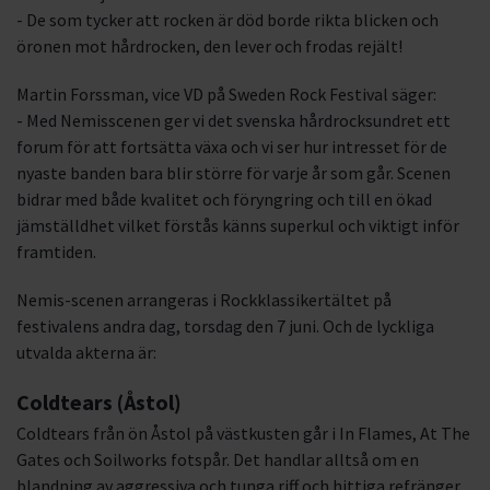
- De som tycker att rocken är död borde rikta blicken och
öronen mot hårdrocken, den lever och frodas rejält!
Martin Forssman, vice VD på Sweden Rock Festival säger:
- Med Nemisscenen ger vi det svenska hårdrocksundret ett
forum för att fortsätta växa och vi ser hur intresset för de
nyaste banden bara blir större för varje år som går. Scenen
bidrar med både kvalitet och föryngring och till en ökad
jämställdhet vilket förstås känns superkul och viktigt inför
framtiden.
Nemis-scenen arrangeras i Rockklassikertältet på
festivalens andra dag, torsdag den 7 juni. Och de lyckliga
utvalda akterna är:
Coldtears (Åstol)
Coldtears från ön Åstol på västkusten går i In Flames, At The
Gates och Soilworks fotspår. Det handlar alltså om en
blandning av aggressiva och tunga riff och hittiga refränger.