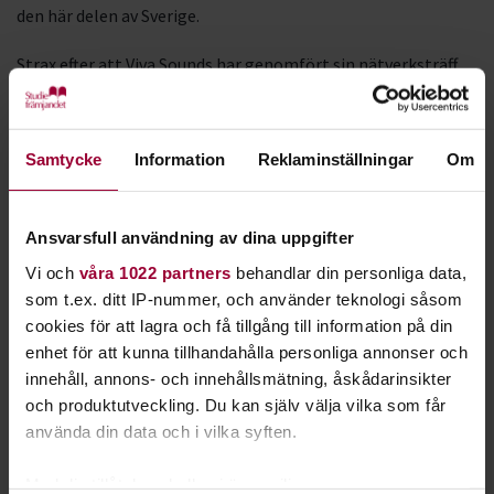
den här delen av Sverige.
Strax efter att Viva Sounds har genomfört sin nätverksträff
på Pustervik öppnar vi upp vår scen på Bengans. Där har ni
chansen att få visa upp er för musikälskare inom branschen
från hela Sverige och övriga världen som besöker festivalen.
Samtycke
Information
Reklaminställningar
Om
Viva Sounds presenterar 20-25 konserter under två kvällar på
flertalet scener i stan och de flesta artisterna kommer vara
Ansvarsfull användning av dina uppgifter
härifrån men vi ska också bjuda in några spännande akter
från andra delar av Sverige och Europa.
Vi och
våra 1022 partners
behandlar din personliga data,
som t.ex. ditt IP-nummer, och använder teknologi såsom
Vill du spela?
cookies för att lagra och få tillgång till information på din
enhet för att kunna tillhandahålla personliga annonser och
Anmäl dig genom att skicka ett mejl till Christian Trollvik på
innehåll, annons- och innehållsmätning, åskådarinsikter
Studiefrämjandet i Göteborg,
och produktutveckling. Du kan själv välja vilka som får
christian.trollvik@studieframjandet.se
. Sista ansökningsdag
använda din data och i vilka syften.
är 20 sep.
Med din tillåtelse skulle vi även vilja:
I er anmälan ska följande finnas med: