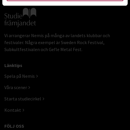
Gå till studiefrämjandets startsida
Vi arrangerar Nemis på många av landets klubbar och
festivaler. Några exempel är Sweden Rock Festival,
Subkultfestivalen och Gefle Metal Fest.
Länktips
Spela på Nemis
Våra scener
Starta studiecirkel
Kontakt
FÖLJ OSS