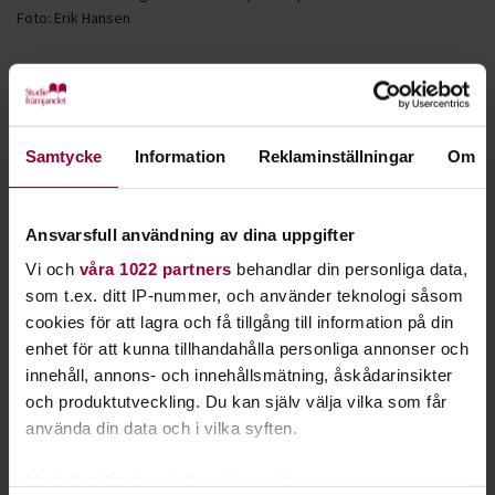
Foto:
Erik Hansen
Ansök till Nemis
– På både Muskelrock och Subkultfestivalen får vi möjlighet
att djupdyka i musikstilar som annars bara ges en ytlig plats
Samtycke
Information
Reklaminställningar
Om
på landets största festivaler. På Studiefrämjandet är vi stolta
över att kunna arbeta med både bredd och spets i vår
musikverksamhet – samtidigt, säger Andreas Westholm,
Ansvarsfull användning av dina uppgifter
utvecklingsledare för kultur på Studiefrämjandet.
Vi och
våra 1022 partners
behandlar din personliga data,
som t.ex. ditt IP-nummer, och använder teknologi såsom
Ansökan stängde 2 februari.
cookies för att lagra och få tillgång till information på din
Om Muskelrock
enhet för att kunna tillhandahålla personliga annonser och
innehåll, annons- och innehållsmätning, åskådarinsikter
Muskelrock är Sveriges uppenbart starkaste festival. Här är
och produktutveckling. Du kan själv välja vilka som får
det utsvängda jeans, fransar, boots, hattar, nitar och
använda din data och i vilka syften.
jeansshorts som gäller. Muskelrock är 28-30 maj, Tyrolen i
Blädinge, Småland
Med din tillåtelse skulle vi även vilja: