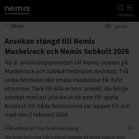
Gå till studiefrämjandets startsida
Sök
Meny
Tillbaka
Lyssna
Ansökan stängd till Nemis
Muskelrock och Nemis Subkult 2026
Nu är ansökningsperioden till Nemis-scenen på
Muskelrock och Subkultfestivalen avslutad. Två
unika festivaler där smala musikstilar får fullt
utrymme. Tack till alla er som ansökt. Nu börjar
arbetet med att plocka ut de som får spela.
Ansökan till båda festivalerna var öppen till och
med den 2 februari 2026.
1/2
2/2
The Dead And Living från Karlstad spelade på Nemis Subkult 2025.