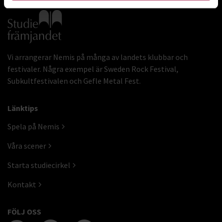
Gå till studiefrämjandets startsida
Vi arrangerar Nemis på många av landets klubbar och
festivaler. Några exempel är Sweden Rock Festival,
Subkultfestivalen och Gefle Metal Fest.
Länktips
Spela på Nemis
Våra scener
Starta studiecirkel
Kontakt
FÖLJ OSS