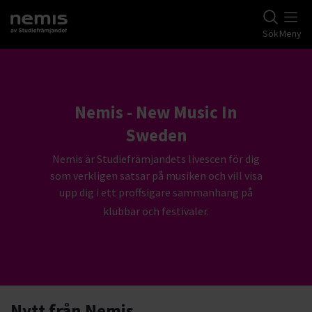
Gå till studiefrämjandets startsida
Sök
Meny
Nemis - New Music In
Sweden
Nemis är Studiefrämjandets livescen för dig
som verkligen satsar på musiken och vill visa
upp dig i ett proffsigare sammanhang på
klubbar och festivaler.
Nytt från Nemis