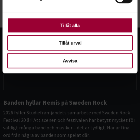
För att du ska få en så bra upplevelse som möjligt
använder vi kakor (cookies) på vår webbplats. Vissa
kakor är nödvändiga för att webbplatsen ska fungera.
Se fler nyheter
Andra är valbara.
Tillåt alla
Tillåt urval
Avvisa
Banden hyllar Nemis på Sweden Rock
2026 fyller Studiefrämjandets samarbete med Sweden Rock
Festival 20 år! Att scenen och festivalen har betytt mycket för
väldigt många band och musiker – det är tydligt. Här är fina
ord från några av banden som spelat där.