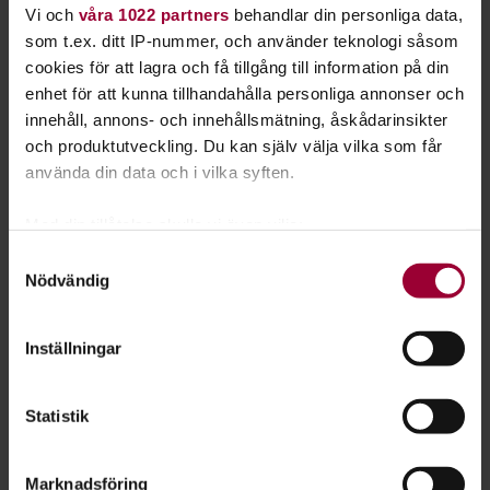
Vi och
våra 1022 partners
behandlar din personliga data,
som t.ex. ditt IP-nummer, och använder teknologi såsom
cookies för att lagra och få tillgång till information på din
enhet för att kunna tillhandahålla personliga annonser och
innehåll, annons- och innehållsmätning, åskådarinsikter
och produktutveckling. Du kan själv välja vilka som får
använda din data och i vilka syften.
Med din tillåtelse skulle vi även vilja:
Ansökan stängd till vår nya punkscen –
Samla in information om din geografiska plats
Samtyckesval
Nemis Tyrolentrall
Nödvändig
som kan ha en noggrannhet på upp till flera meter
Äntligen har vi inlett ett samarbete med en
Identifiera din enhet genom att aktivt skanna den
punkfestival! Arrangörerna bakom Muskelrock står
för specifika kännetecken (fingeravtryck)
Inställningar
även bakom Tyrolentrall – Punk i Parken, som går
Ta reda på mer om hur dina personliga uppgifter
behandlas och ställ in dina preferenser i
detaljsektionen
.
av stapeln den 10 juli i Blädinge, Småland. Ansökan
Statistik
Du kan ändra eller dra tillbaka ditt samtycke när som
för 20...
helst från cookie-förklaringen.
Marknadsföring