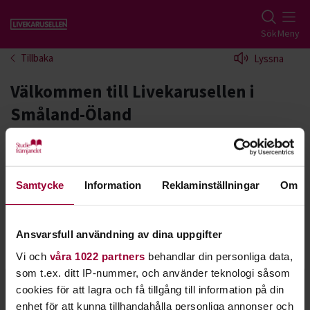
Gå till studiefrämjandets startsida
Sök
Meny
Tillbaka
Lyssna
Välkommen till Livekarusellen i
Småland-Öland
Vad kul att du är intresserad av Livekarusellen! Vi
välkomnar alla band, artister, i alla genrer, alla
åldrar och på alla nivåer att delta i Småland
Samtycke
Information
Reklaminställningar
Om
Ölands Livekarusell.
Ansvarsfull användning av dina uppgifter
Kontakt
Vi och
våra 1022 partners
behandlar din personliga data,
som t.ex. ditt IP-nummer, och använder teknologi såsom
cookies för att lagra och få tillgång till information på din
Rikard Lind
enhet för att kunna tillhandahålla personliga annonser och