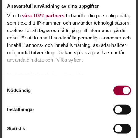
Ansvarsfull användning av dina uppgifter
Vi erbjuder också workshops och möjlighet att nätverka med
Vi och
våra 1022 partners
behandlar din personliga data,
andra musiker.
som t.ex. ditt IP-nummer, och använder teknologi såsom
Ansökningsperiod och turnéperiod
cookies för att lagra och få tillgång till information på din
enhet för att kunna tillhandahålla personliga annonser och
Ansökningsperioden för Livekarusellen i Göteborg Sjuhärad
innehåll, annons- och innehållsmätning, åskådarinsikter
är öppen från 21 maj till 31 augusti.
och produktutveckling. Du kan själv välja vilka som får
använda din data och i vilka syften.
Turnéperioden sträcker sig från oktober 2026 till januari
2027.
Med din tillåtelse skulle vi även vilja:
Samla in information om din geografiska plats
Alla deltagare får minst tre spelningar.
Samtyckesval
Nödvändig
som kan ha en noggrannhet på upp till flera meter
Frågor och kontakt
Identifiera din enhet genom att aktivt skanna den
för specifika kännetecken (fingeravtryck)
Om du har några frågor eller funderingar så tveka inte att
Inställningar
Ta reda på mer om hur dina personliga uppgifter
höra av dig!
behandlas och ställ in dina preferenser i
detaljsektionen
.
Statistik
Du kan ändra eller dra tillbaka ditt samtycke när som
Varmt välkommen med din ansökan till Livekarusellen i
helst från cookie-förklaringen.