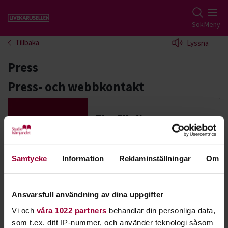
Gå till studiefrämjandets startsida
Sök
Meny
Tillbaka
Lyssna
Press
Press- och webbkontakt
Tim Flinth
Verksamhetsutvecklare
Skicka e-post
070-440 84 48
Visa mer
Samtycke
Information
Reklaminställningar
Om
Ansvarsfull användning av dina uppgifter
Pressmeddelanden
Vi och
våra 1022 partners
behandlar din personliga data,
Alla våra pressmeddelanden finns i vårt pressrum
som t.ex. ditt IP-nummer, och använder teknologi såsom