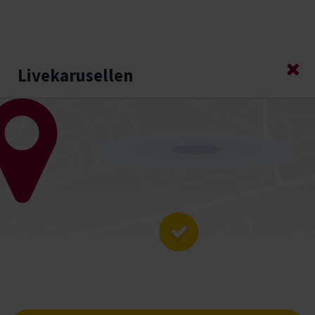
Gå till studiefrämjandets startsida
Sök
Meny
Stän
Livekarusellen
Livekarusellen
LIVEKARUSELLEN
Livekarusellen är Studiefrämjandets stora
musikturné där alla är välkomna oavsett
musikstil och erfarenhet. Som deltagare får
du flera spelningar och hjälp att utvecklas
som musiker och band.
I blickfånget