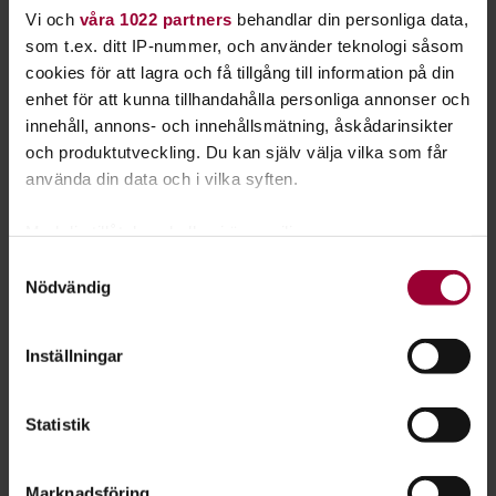
Vi och
våra 1022 partners
behandlar din personliga data,
som t.ex. ditt IP-nummer, och använder teknologi såsom
cookies för att lagra och få tillgång till information på din
enhet för att kunna tillhandahålla personliga annonser och
innehåll, annons- och innehållsmätning, åskådarinsikter
och produktutveckling. Du kan själv välja vilka som får
Ansökan öppen till Livekarusellen 2026
använda din data och i vilka syften.
Ta chansen att utvecklas som musiker och
scenpersonlighet. Studiefrämjandets stora
Med din tillåtelse skulle vi även vilja:
musikturné Livekarusellen är en grym upplevelse för
Samla in information om din geografiska plats
Samtyckesval
dig som vill spela live, få feedback och lära känna
Nödvändig
som kan ha en noggrannhet på upp till flera meter
nya människor...
Identifiera din enhet genom att aktivt skanna den
för specifika kännetecken (fingeravtryck)
Inställningar
Ta reda på mer om hur dina personliga uppgifter
behandlas och ställ in dina preferenser i
detaljsektionen
.
Statistik
Du kan ändra eller dra tillbaka ditt samtycke när som
helst från cookie-förklaringen.
Marknadsföring