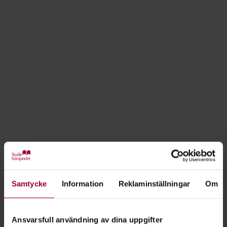
Starta en studiecirkel i musik
Hos oss på Studiefrämjandet kan du låna replokal, spela in i
studio och delta i våra workshops. Du kan också spela live och
få stöd av våra duktiga folkbildningsutvecklare. Hör av dig så
berättar vi mer!
Starta studiecirkel
Nyheter
Samtycke
Information
Reklaminställningar
Om
Ansvarsfull användning av dina uppgifter