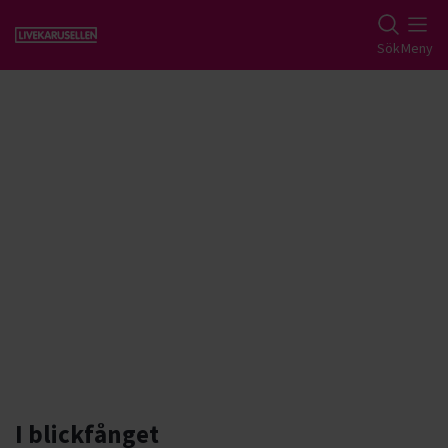
Gå till studiefrämjandets startsida
Sök
Meny
LIVEKARUSELLEN
Livekarusellen är Studiefrämjandets stora
musikturné där alla är välkomna oavsett
musikstil och erfarenhet. Som deltagare får
du flera spelningar och hjälp att utvecklas
som musiker och band.
I blickfånget