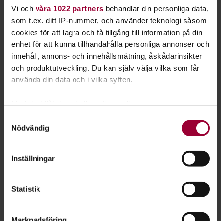
Vi och
våra 1022 partners
behandlar din personliga data,
som t.ex. ditt IP-nummer, och använder teknologi såsom
cookies för att lagra och få tillgång till information på din
enhet för att kunna tillhandahålla personliga annonser och
innehåll, annons- och innehållsmätning, åskådarinsikter
och produktutveckling. Du kan själv välja vilka som får
Ansökan öppen till Livekarusellen 2026
använda din data och i vilka syften.
Ta chansen att utvecklas som musiker och
scenpersonlighet. Studiefrämjandets stora
Med din tillåtelse skulle vi även vilja:
musikturné Livekarusellen är en grym upplevelse för
Samla in information om din geografiska plats
Samtyckesval
dig som vill spela live, få feedback och lära känna
Nödvändig
som kan ha en noggrannhet på upp till flera meter
nya människor...
Identifiera din enhet genom att aktivt skanna den
för specifika kännetecken (fingeravtryck)
Inställningar
Ta reda på mer om hur dina personliga uppgifter
behandlas och ställ in dina preferenser i
detaljsektionen
.
Statistik
Du kan ändra eller dra tillbaka ditt samtycke när som
helst från cookie-förklaringen.
Marknadsföring