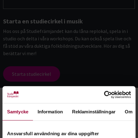
Starta en studiecirkel i musik
Hos oss på Studiefrämjandet kan du låna replokal, spela in i
studio och delta i våra workshops. Du kan också spela live och
få stöd av våra duktiga folkbildningsutvecklare. Hör av dig så
berättar vi mer!
Starta studiecirkel
Nyheter
Samtycke
Information
Reklaminställningar
Om
Ansvarsfull användning av dina uppgifter