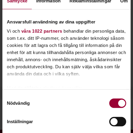
Samtycke
Information
Reklaminställningar
Om
Kulturskola startat upp Kulturskola Funkis, för
barn och unga mellan 10-20 år med intellektuell
funktionsnedsättning.
Ansvarsfull användning av dina uppgifter
Vi och
våra 1022 partners
behandlar din personliga data,
Vi har instrumentkurser i gitarr, piano, elbas, trummor och
som t.ex. ditt IP-nummer, och använder teknologi såsom
sång.
cookies för att lagra och få tillgång till information på din
Lektionerna är 30 minuter långa och man får ha med sin
enhet för att kunna tillhandahålla personliga annonser och
assistent om man vill och behöver.
innehåll, annons- och innehållsmätning, åskådarinsikter
För mer info, kontakta Niklas Widén:
och produktutveckling. Du kan själv välja vilka som får
E-post: niklas.widen@studieframjandet.se
använda din data och i vilka syften.
Tel: 018-194603
Med din tillåtelse skulle vi även vilja:
Samla in information om din geografiska plats
Samtyckesval
Nödvändig
som kan ha en noggrannhet på upp till flera meter
Identifiera din enhet genom att aktivt skanna den
för specifika kännetecken (fingeravtryck)
Dela:
Facebook
LinkedIn
E-mail
Inställningar
Ta reda på mer om hur dina personliga uppgifter
behandlas och ställ in dina preferenser i
detaljsektionen
.