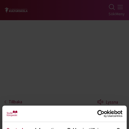
Gå till studiefrämjandets startsida
Sök
Meny
Tillbaka
Lyssna
Funkis - Södermanland
Under hösten 2021 har Studiefrämjandets