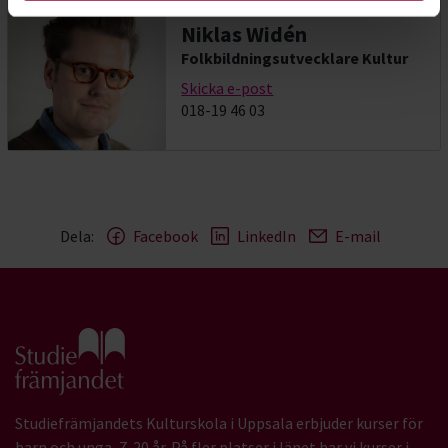
Niklas Widén
Folkbildningsutvecklare Kultur
Skicka e-post
018-19 46 03
Dela:
Facebook
LinkedIn
E-mail
Gå till studiefrämjandets startsida
Studiefrämjandets Kulturskola i Uppsala erbjuder kurser för
barn och unga, 7-20 år. På fler platser i länet har vi kurser i