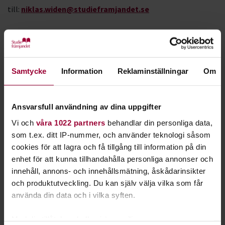
till:
niklas.widen@studieframjandet.se
DESIGNLABBET - För barn och ungdomar från 13 år med
funktionsvariation och/eller kognitiv
funktionsnedsättning.
Samtycke
Information
Reklaminställningar
Om
Kom och upptäck, designa, återbruka, teckna, slöjda och
skapa!
I Designlabbet Funkis träffas vi i Kulturhuset Grand på
Ansvarsfull användning av dina uppgifter
torsdagar vid 13 tillfällen. Här jobbar vi kreativt med konst
Vi och
våra 1022 partners
behandlar din personliga data,
och hantverk, men i
ett lugnare tempo och färre antal
som t.ex. ditt IP-nummer, och använder teknologi såsom
deltagare.
Aktiviteten är gratis för både deltagare och
cookies för att lagra och få tillgång till information på din
medföljande personer/assistenter.Ingen föranmälan.
Vi
enhet för att kunna tillhandahålla personliga annonser och
rekommenderar Designlabbet Funkis om ditt barn har en
innehåll, annons- och innehållsmätning, åskådarinsikter
funktionsvariation som behöver mer uppmärksamhet, guidning
och produktutveckling. Du kan själv välja vilka som får
och tid.
använda din data och i vilka syften.
KULTURHUSET GRAND/Caféet på övervåningen
Med din tillåtelse skulle vi även vilja:
Trädgårdsgatan 5, Uppsala