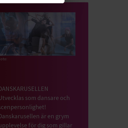
oto:
DANSKARUSELLEN
Utvecklas som dansare och
scenpersonlighet!
Danskarusellen är en grym
upplevelse för dig som gillar