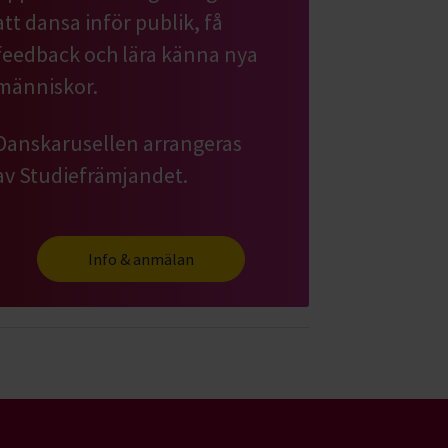
att dansa inför publik, få
feedback och lära känna nya
människor.
Danskarusellen arrangeras
av Studiefrämjandet.
Info & anmälan