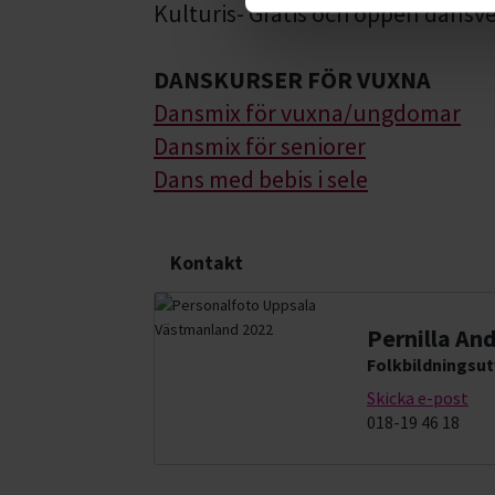
Kulturis- Gratis och öppen dansv
DANSKURSER FÖR VUXNA
Dansmix för vuxna/ungdomar
Dansmix för seniorer
Dans med bebis i sele
Kontakt
Pernilla An
Folkbildningsut
Skicka e-post
018-19 46 18