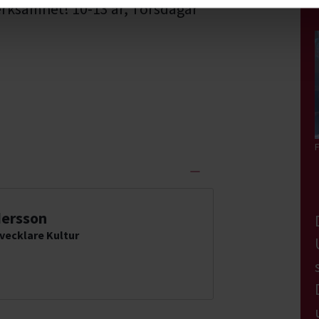
erksamhet! 10-13 år, Torsdagar
F
dersson
vecklare Kultur