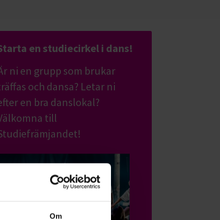
Starta en studiecirkel i dans!
Är ni en grupp som brukar
träffas och dansa? Letar ni
efter en bra danslokal?
Välkomna till
Studiefrämjandet!
Om