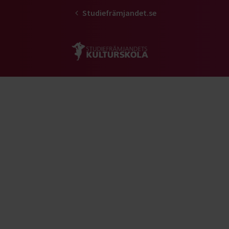
Studiefrämjandet.se
Gå till studiefrämjandets startsid