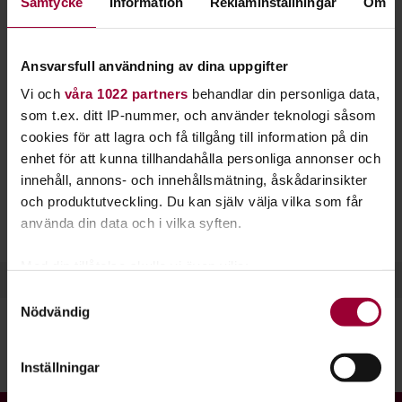
Samtycke
Information
Reklaminställningar
Om
Kulturskola startat upp Kulturskola Funkis, för
barn och unga mellan 10-20 år med intellektuell
funktionsnedsättning.
Ansvarsfull användning av dina uppgifter
Vi och
våra 1022 partners
behandlar din personliga data,
Vi har instrumentkurser i gitarr, piano, elbas, trummor och
som t.ex. ditt IP-nummer, och använder teknologi såsom
sång.
cookies för att lagra och få tillgång till information på din
Lektionerna är 30 minuter långa och man får ha med sin
enhet för att kunna tillhandahålla personliga annonser och
assistent om man vill och behöver.
innehåll, annons- och innehållsmätning, åskådarinsikter
För mer info, kontakta Niklas Widén:
och produktutveckling. Du kan själv välja vilka som får
E-post: niklas.widen@studieframjandet.se
använda din data och i vilka syften.
Tel: 018-194603
Med din tillåtelse skulle vi även vilja:
Samla in information om din geografiska plats
Samtyckesval
Nödvändig
som kan ha en noggrannhet på upp till flera meter
Identifiera din enhet genom att aktivt skanna den
för specifika kännetecken (fingeravtryck)
Dela:
Facebook
LinkedIn
E-mail
Inställningar
Ta reda på mer om hur dina personliga uppgifter
behandlas och ställ in dina preferenser i
detaljsektionen
.