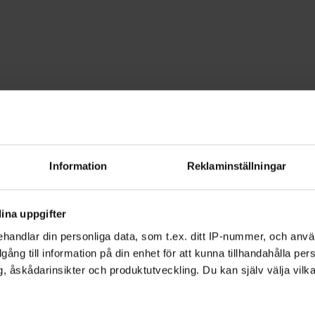
bro
Information
Reklaminställningar
diefrämjandets Kulturskola startat up
mellan 10-20 år med intellektuell funk
ina uppgifter
handlar din personliga data, som t.ex. ditt IP-nummer, och anv
illgång till information på din enhet för att kunna tillhandahålla pe
, åskådarinsikter och produktutveckling. Du kan själv välja vilk
 piano, elbas, trummor och sång.
och man får ha med sin assistent om man