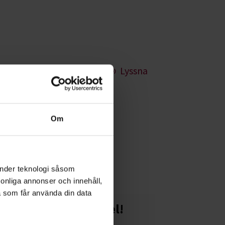
Lyssna
Om
p Kulturskola
tionsnedsättning.
änder teknologi såsom
rsonliga annonser och innehåll,
a som får använda din data
Starta en studiecirkel!