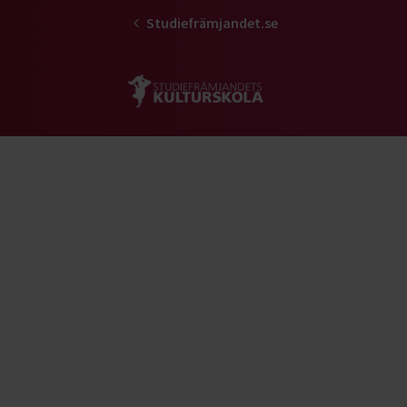
Studiefrämjandet.se
Gå till studiefrämjandets startsid