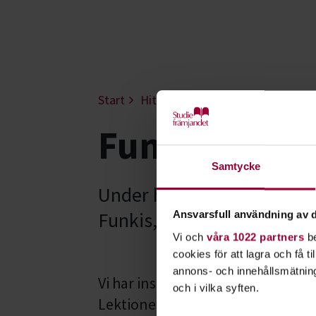
Start
Hitta intresse
Funkis
Funkis - Öre
Samtycke
Under hösten 2021 har Stu
Funkis, för barn och unga 
Ansvarsfull användning av d
Vi och
våra 1022 partners
be
cookies för att lagra och få t
annons- och innehållsmätning
Vi har instrumentkurser i gitarr,
och i vilka syften.
Lektionerna är 30 minuter långa 