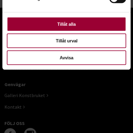
För att du ska få en så bra upplevelse som möjligt
använder vi kakor (cookies) på vår webbplats. Vissa
kakor är nödvändiga för att webbplatsen ska fungera.
Andra är valbara.
Tillåt alla
Gå till studiefrämjandets startsida
Tillåt urval
Studiefrämjandets dagliga verksamhet Konstbruket riktar
Avvisa
sig till personer med funktionsnedsättning som är
intresserade av att arbeta med bildkonst.
Genvägar
Galleri Konstbruket
Kontakt
FÖLJ OSS