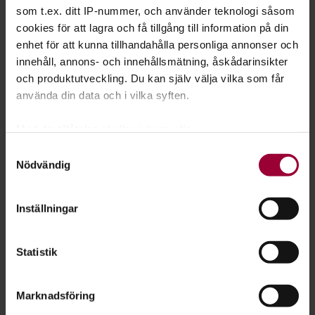
som t.ex. ditt IP-nummer, och använder teknologi såsom
cookies för att lagra och få tillgång till information på din
enhet för att kunna tillhandahålla personliga annonser och
innehåll, annons- och innehållsmätning, åskådarinsikter
och produktutveckling. Du kan själv välja vilka som får
använda din data och i vilka syften.
Med din tillåtelse skulle vi även vilja:
Utställning: Konstellation
Samla in information om din geografiska plats
Samtyckesval
I Konstellation möts ett tiotalet konstnärskap från
Nödvändig
som kan ha en noggrannhet på upp till flera meter
Konstbruket i en mångfacetterad samling verk som
Identifiera din enhet genom att aktivt skanna den
utmanar normer och vidgar perspektiv.
för specifika kännetecken (fingeravtryck)
Inställningar
Ta reda på mer om hur dina personliga uppgifter
behandlas och ställ in dina preferenser i
detaljsektionen
.
Statistik
Du kan ändra eller dra tillbaka ditt samtycke när som
helst från cookie-förklaringen.
Marknadsföring
För att du ska få en så bra upplevelse som möjligt