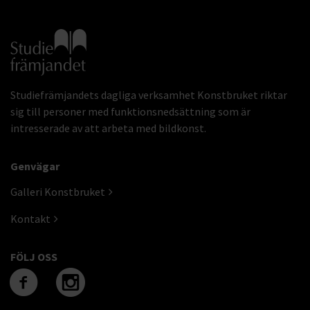
Gå till studiefrämjandets startsida
Studiefrämjandets dagliga verksamhet Konstbruket riktar
sig till personer med funktionsnedsättning som är
intresserade av att arbeta med bildkonst.
Genvägar
Galleri Konstbruket
Kontakt
FÖLJ OSS
Följ oss på facebook
Följ oss på instagra