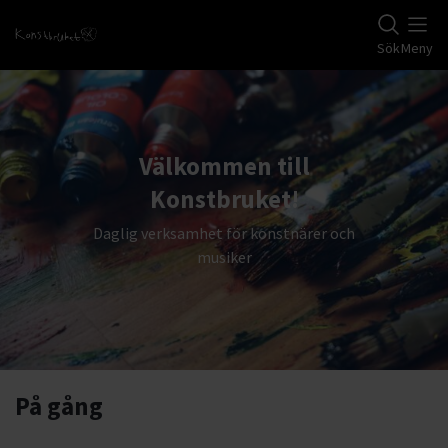
Gå till studiefrämjandets startsida
Sök
Meny
Välkommen till
Konstbruket!
Daglig verksamhet för konstnärer och
musiker
På gång