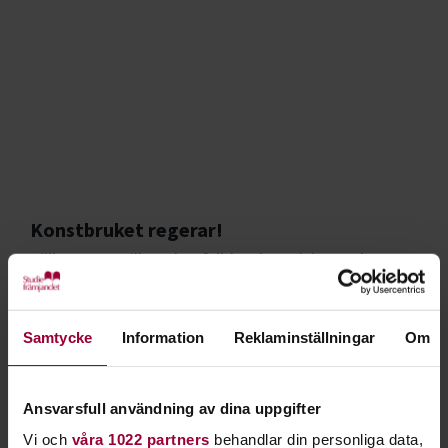
Konstbruket regerar!
Välkommen till en dag fylld av kreativitet och
musik! Söndag 16 november kl.12–16, Kulturoasen i
Hågaby, Uppsala
Samtycke
Information
Reklaminställningar
Om
Ansvarsfull användning av dina uppgifter
Vi och
våra 1022 partners
behandlar din personliga data,