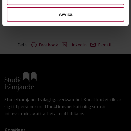
Avvisa
Dela:
Facebook
LinkedIn
E-mail
Gå till studiefrämjandets startsida
Studiefrämjandets dagliga verksamhet Konstbruket riktar
sig till personer med funktionsnedsättning som är
intresserade av att arbeta med bildkonst.
Genvägar