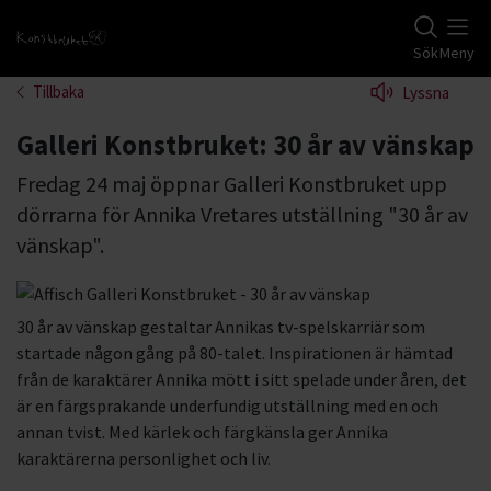
Gå till studiefrämjandets startsida
Sök
Meny
Tillbaka
Lyssna
Galleri Konstbruket: 30 år av vänskap
Fredag 24 maj öppnar Galleri Konstbruket upp
dörrarna för Annika Vretares utställning "30 år av
vänskap".
30 år av vänskap gestaltar Annikas tv-spelskarriär som
startade någon gång på 80-talet. Inspirationen är hämtad
från de karaktärer Annika mött i sitt spelade under åren, det
är en färgsprakande underfundig utställning med en och
annan tvist. Med kärlek och färgkänsla ger Annika
karaktärerna personlighet och liv.