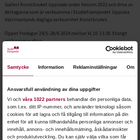
Galleri Konstbruket öppnade under hösten 2022 och drivs av
deltagarna som är verksamma i Studiefrämjandet Uppsala
Västmanlands dagliga verksamhet Konstbruket.
Öppet fredagar 24/5-28/6 2024 mellan kl.10-13.30. Stängt
midsommarafton.
Ekeby Bruk, ingång 2K.
Välkomna!
Samtycke
Information
Reklaminställningar
Om
Facebook-evenemang
Ansvarsfull användning av dina uppgifter
Affisch:
Vi och
våra 1022 partners
behandlar din personliga data,
som t.ex. ditt IP-nummer, och använder teknologi såsom
cookies för att lagra och få tillgång till information på din
enhet för att kunna tillhandahålla personliga annonser och
innehåll, annons- och innehållsmätning, åskådarinsikter
och produktutveckling. Du kan själv välja vilka som får