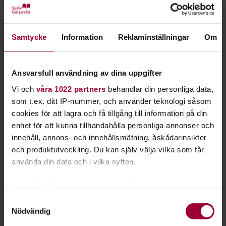
Götaland som visar att omställningen är möjlig och pågår
redan nu.
Samtycke
Information
Reklaminställningar
Om
Läs mer om att arrangera här
Ansvarsfull användning av dina uppgifter
Vi och
våra 1022 partners
behandlar din personliga data,
som t.ex. ditt IP-nummer, och använder teknologi såsom
cookies för att lagra och få tillgång till information på din
Temat för 2026 är
enhet för att kunna tillhandahålla personliga annonser och
Jämställda samhällen -
innehåll, annons- och innehållsmätning, åskådarinsikter
och produktutveckling. Du kan själv välja vilka som får
Gender-equal societes
använda din data och i vilka syften.
Jämställdhet som strategi – för starka
föreningar, hållbara kommuner och företag
Med din tillåtelse skulle vi även vilja:
som bygger framtidstro.
Samla in information om din geografiska plats
Samtyckesval
Nödvändig
som kan ha en noggrannhet på upp till flera meter
Samla inspiration och börja planera. Anmälan
Identifiera din enhet genom att aktivt skanna den