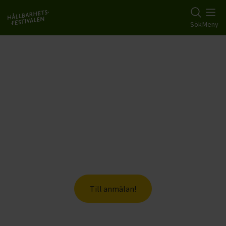
Gå till studiefrämjandets startsida
Sök
Meny
Hållbarhetsfestivalen 12-18
oktober 2026
Anmälan är öppen
Fram till 16 september kan du anmäla din
programpunkt och få stöd i
marknadsföringen av ditt hållbara arr
Till anmälan!