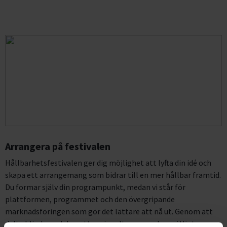
Arrangera på festivalen
Hållbarhetsfestivalen ger dig möjlighet att lyfta din idé och
skapa ett arrangemang som bidrar till en mer hållbar framtid.
Du formar själv din programpunkt, medan vi står för
plattformen, programmet och den övergripande
marknadsföringen som gör det lättare att nå ut. Genom att
delta blir du en del av ett regionalt sammanhang i Västra