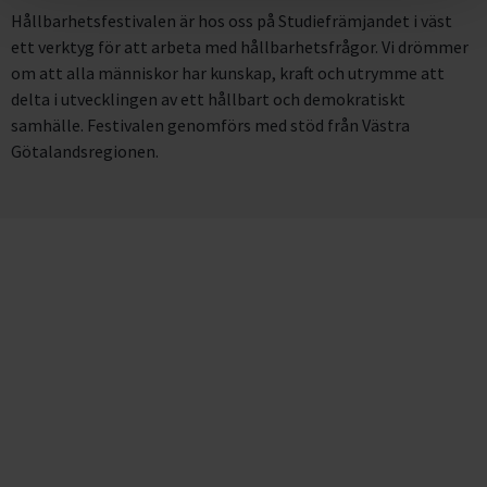
Hållbarhetsfestivalen är hos oss på Studiefrämjandet i väst
ett verktyg för att arbeta med hållbarhetsfrågor. Vi drömmer
om att alla människor har kunskap, kraft och utrymme att
delta i utvecklingen av ett hållbart och demokratiskt
samhälle. Festivalen genomförs med stöd från Västra
Götalandsregionen.
Kontakta oss
Har du frågor eller funderingar om
festivalen?
Maila helena.alvarez@studieframjandet.se
eller ring 0760316521.