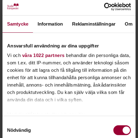
Frihet på cykel
Cykelfrämjandet och Alingsås kommun har genomfört två
cykelkurser för vuxna i Alingsås. En föreläsning hur dessa
kurser har stärkt gemenskapen, förbättrat folkhälsan och
Samtycke
Information
Reklaminställningar
Om
skapat nya möjligheter för deltagarna.
Viktigt på riktigt, filmvisning och diskussion
Ansvarsfull användning av dina uppgifter
2023 skrev Therese Lindgren Naturskyddsföreningens årsbok
Vi och
våra 1022 partners
behandlar din personliga data,
"Viktigt på riktigt" och i den här filmen berättar hon om sin
som t.ex. ditt IP-nummer, och använder teknologi såsom
resa mot en mer hållbar livsstil.
cookies för att lagra och få tillgång till information på din
enhet för att kunna tillhandahålla personliga annonser och
Klädbytardag på Vänersborgs Bibliotek
innehåll, annons- och innehållsmätning, åskådarinsikter
Förnya garderoben utan att köpa nytt.
och produktutveckling. Du kan själv välja vilka som får
använda din data och i vilka syften.
Laga, låna, bygg och byt på Fixoteket
Fixa dina grejer på Fixoteket där verktygen finns.
Med din tillåtelse skulle vi även vilja:
Inspirationsföreläsning om odling+kurs ”Alla borde ha
Samla in information om din geografiska plats
Samtyckesval
Nödvändig
höns”
som kan ha en noggrannhet på upp till flera meter
Identifiera din enhet genom att aktivt skanna den