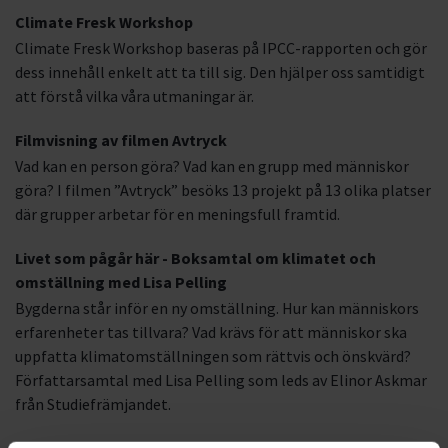
Climate Fresk Workshop
Climate Fresk Workshop baseras på IPCC-rapporten och gör
dess innehåll enkelt att ta till sig. Den hjälper oss samtidigt
att förstå vilka våra utmaningar är.
Filmvisning av filmen Avtryck
Vad kan en person göra? Vad kan en grupp med människor
göra? I filmen ”Avtryck” besöks 13 projekt på 13 olika platser
där grupper arbetar för en meningsfull framtid.
Livet som pågår här - Boksamtal om klimatet och
omställning med Lisa Pelling
Bygderna står inför en ny omställning. Hur kan människors
erfarenheter tas tillvara? Vad krävs för att människor ska
uppfatta klimatomställningen som rättvis och önskvärd?
Författarsamtal med Lisa Pelling som leds av Elinor Askmar
från Studiefrämjandet.