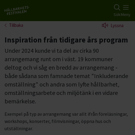
Gå till studiefrämjandets startsida
Sök
Meny
Tillbaka
Lyssna
Inspiration från tidigare års program
Under 2024 kunde vi ta del av cirka 90
arrangemang runt om i väst. 19 kommuner
deltog och vi såg en bredd av arrangemang -
både sådana som famnade temat "Inkluderande
omställning" och andra som lyfte hållbarhet,
omställningsarbete och miljötänk i en vidare
bemärkelse.
Exempel på typ av arrangemang var allt ifrån föreläsningar,
workshops, konserter, filmvisningar, öppna hus och
utställningar.