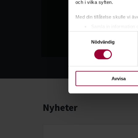
och i vilka syften.
Med din tillåtelse skulle vi äve
Samla in information 
Samtyckesval
Identifiera din enhet 
Nödvändig
Ta reda på mer om hur dina pe
eller dra tillbaka ditt samtyc
För att du ska få en så bra 
nödvändiga för att webbplats
Avvisa
Nyheter