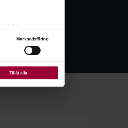
r. Du kan också delta i våra
ng och stöd av våra duktiga
ig så berättar vi mer!
lera meter
ryck)
Marknadsföring
ljsektionen
. Du kan ändra
ats. Vissa kakor är
Tillåt alla