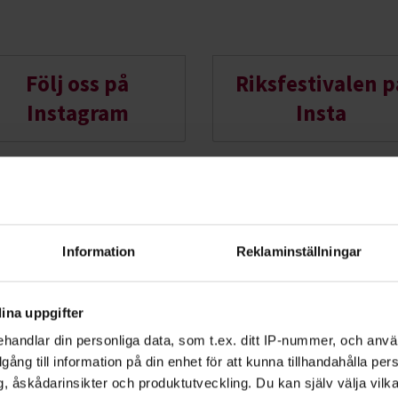
Följ oss på
Riksfestivalen p
Instagram
Insta
Information
Reklaminställningar
ina uppgifter
Starta en stud
handlar din personliga data, som t.ex. ditt IP-nummer, och anv
illgång till information på din enhet för att kunna tillhandahålla pe
Hos oss på Studiefrämjan
, åskådarinsikter och produktutveckling. Du kan själv välja vilk