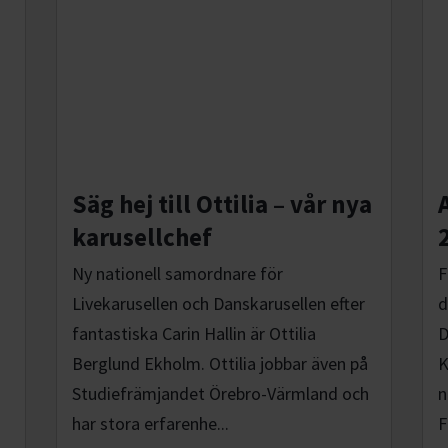
Säg hej till Ottilia – vår nya
karusellchef
Ny nationell samordnare för
F
Livekarusellen och Danskarusellen efter
d
fantastiska Carin Hallin är Ottilia
D
Berglund Ekholm. Ottilia jobbar även på
K
Studiefrämjandet Örebro-Värmland och
n
har stora erfarenhe...
F