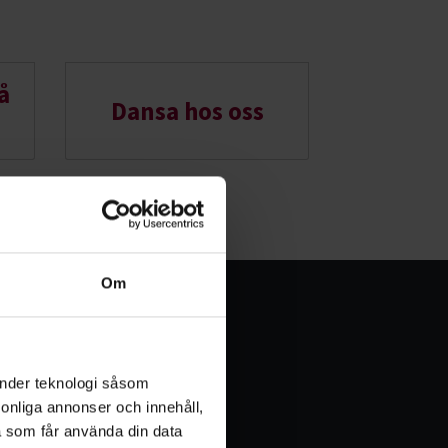
å
Dansa hos oss
Om
iecirkel i dans
änder teknologi såsom
rsonliga annonser och innehåll,
det kan du låna dansstudio
a som får använda din data