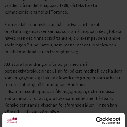
världen. Så var det knappast 1988, då FN:s första
klimatkonferens hölls i Toronto.
Som enskild människa kan både privata och lokala
omställningsinsatser kännas som små droppar i det globala
havet. Men det finns också tänkare, till exempel den franske
sociologen Bruno Latour, som menar att det jordnära och
lokalt förankrade är en framgångsväg.
Att stora förändringar ofta börjar med små
perspektivförskjutningar. Han får säkert medhåll av alla dem
som engagerar sig i lokala nätverk och grupper som arbetar
för omställning på hemmaplan. Här finns
tillsammansodlingar, samåkningsgrupper, och en massa
andra initiativ för att göra lokalsamhället mer hållbart.
Kanske den gamla klyschan fortfarande gäller: ”Ingen kan
göra allt, alla kan göra något.”
Några källor