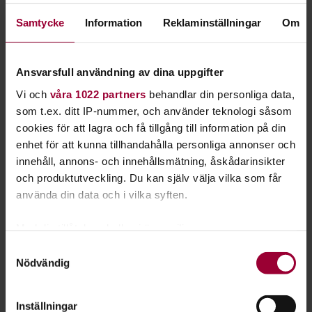
Kantar Poblic/Världsnaturfonden:
Samtycke
Information
Reklaminställningar
Om
Klimatbarometern 2023.
Gullers Grupp rapport. Allmänheten om klimatet
2021.
Ansvarsfull användning av dina uppgifter
ETC, 29 november 2023.
Vi och
våra 1022 partners
behandlar din personliga data,
SDG (www.sdgtransformationcenter.org).
som t.ex. ditt IP-nummer, och använder teknologi såsom
cookies för att lagra och få tillgång till information på din
Filosofiska rummet i P1, 15 september 2019.
enhet för att kunna tillhandahålla personliga annonser och
innehåll, annons- och innehållsmätning, åskådarinsikter
Strategi 2131 – för hållbarhet
och produktutveckling. Du kan själv välja vilka som får
Ur Studiefrämjandets Strategi 2131 som antogs 2021 och
använda din data och i vilka syften.
gäller fram till 2031:
Med din tillåtelse skulle vi även vilja:
"Studiefrämjandet är en självklar aktör i Sveriges omställning
Samla in information om din geografiska plats
Samtyckesval
till ett hållbart samhälle. Klimat- och miljöförändringarna hotar
Nödvändig
som kan ha en noggrannhet på upp till flera meter
mänskligheten. Kunskap och medvetenhet om naturens
Identifiera din enhet genom att aktivt skanna den
ekosystem, biologisk mångfald och klimatförändringarna är
för specifika kännetecken (fingeravtryck)
Inställningar
därför centralt i vårt bildningsarbete för ekologisk hållbarhet."