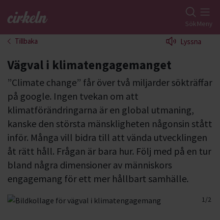
Gå till studiefrämjandets startsida
Sök
Meny
Tillbaka
Lyssna
Vägval i klimatengagemanget
”Climate change” får över två miljarder sökträffar
på google. Ingen tvekan om att
klimatförändringarna är en global utmaning,
kanske den största mänskligheten någonsin stått
inför. Många vill bidra till att vända utvecklingen
åt rätt håll. Frågan är bara hur. Följ med på en tur
bland några dimensioner av människors
engagemang för ett mer hållbart samhälle.
1/2
2/2