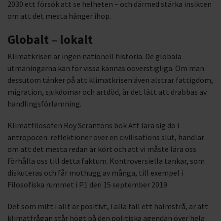
2030 ett försök att se helheten – och därmed stärka insikten
om att det mesta hänger ihop.
Globalt – lokalt
Klimatkrisen är ingen nationell historia. De globala
utmaningarna kan för vissa kännas oöverstigliga. Om man
dessutom tänker på att klimatkrisen även alstrar fattigdom,
migration, sjukdomar och artdöd, är det lätt att drabbas av
handlingsförlamning.
Klimatfilosofen Roy Scrantons bok Att lära sig dö i
antropocen: reflektioner över en civilisations slut, handlar
om att det mesta redan är kört och att vi måste lära oss
förhålla oss till detta faktum. Kontroversiella tankar, som
diskuteras och får mothugg av många, till exempel i
Filosofiska rummet i P1 den 15 september 2019.
Det som mitt i allt är positivt, i alla fall ett halmstrå, är att
klimatfrågan står högt på den politiska agendan över hela