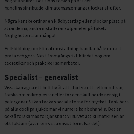
något konkret. Det finns tecken på att det
handlingsinriktade klimatengagemanget lockar allt fler.
Några kanske ordnar en klädbytardag eller plockar plast på
stränderna, andra installerar solpaneler på taket.
Möjligheterna är många!
Folkbildning om klimatomställning handlar både om att
prata och göra. Mest framgångsrikt blir det nog om
teoretiker och praktiker samarbetar.
Specialist – generalist
Vissa kan ägna ett helt liv åt att studera ett cellmembran,
forska om mikroplaster eller för den skull nörda ner sig i
pelargoner. Vi kan tacka specialisterna för mycket. Tänk bara
på alla dödliga sjukdomar vi numera kan behandla. Det är
också forskarnas förtjänst att vi nu vet att klimatkrisen är
ett faktum (även om vissa envist förnekar det).