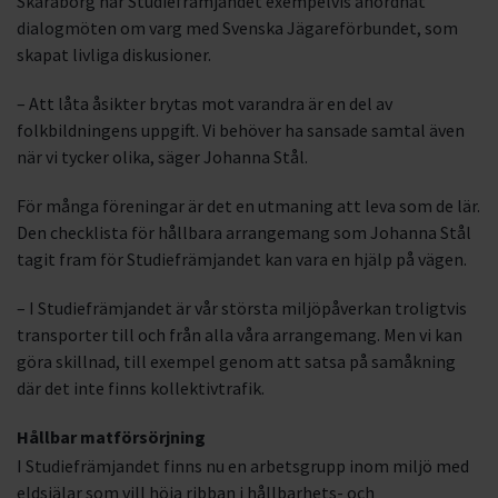
Skaraborg har Studiefrämjandet exempelvis anordnat
dialogmöten om varg med Svenska Jägareförbundet, som
skapat livliga diskusioner.
– Att låta åsikter brytas mot varandra är en del av
folkbildningens uppgift. Vi behöver ha sansade samtal även
när vi tycker olika, säger Johanna Stål.
För många föreningar är det en utmaning att leva som de lär.
Den checklista för hållbara arrangemang som Johanna Stål
tagit fram för Studiefrämjandet kan vara en hjälp på vägen.
– I Studiefrämjandet är vår största miljöpåverkan troligtvis
transporter till och från alla våra arrangemang. Men vi kan
göra skillnad, till exempel genom att satsa på samåkning
där det inte finns kollektivtrafik.
Hållbar matförsörjning
I Studiefrämjandet finns nu en arbetsgrupp inom miljö med
eldsjälar som vill höja ribban i hållbarhets- och