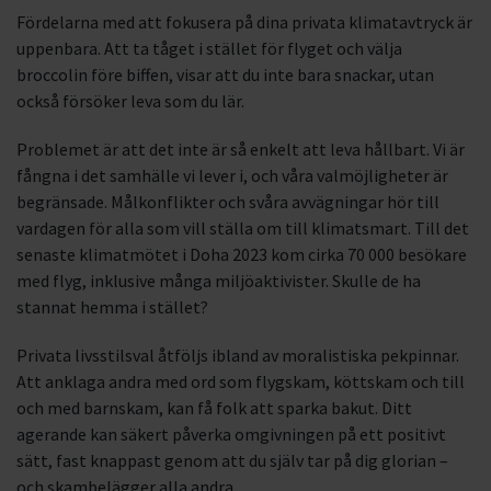
Fördelarna med att fokusera på dina privata klimatavtryck är
uppenbara. Att ta tåget i stället för flyget och välja
broccolin före biffen, visar att du inte bara snackar, utan
också försöker leva som du lär.
Problemet är att det inte är så enkelt att leva hållbart. Vi är
fångna i det samhälle vi lever i, och våra valmöjligheter är
begränsade. Målkonflikter och svåra avvägningar hör till
vardagen för alla som vill ställa om till klimatsmart. Till det
senaste klimatmötet i Doha 2023 kom cirka 70 000 besökare
med flyg, inklusive många miljöaktivister. Skulle de ha
stannat hemma i stället?
Privata livsstilsval åtföljs ibland av moralistiska pekpinnar.
Att anklaga andra med ord som flygskam, köttskam och till
och med barnskam, kan få folk att sparka bakut. Ditt
agerande kan säkert påverka omgivningen på ett positivt
sätt, fast knappast genom att du själv tar på dig glorian –
och skambelägger alla andra.