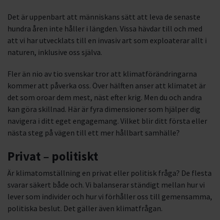
Det är uppenbart att människans sätt att leva de senaste
hundra åren inte håller i längden. Vissa hävdar till och med
att vi har utvecklats till en invasiv art som exploaterar allt i
naturen, inklusive oss själva.
Fler än nio av tio svenskar tror att klimatförändringarna
kommer att påverka oss. Över hälften anser att klimatet är
det som oroar dem mest, näst efter krig. Men du och andra
kan göra skillnad. Här är fyra dimensioner som hjälper dig
navigera i ditt eget engagemang. Vilket blir ditt första eller
nästa steg på vägen till ett mer hållbart samhälle?
Privat – politiskt
Är klimatomställning en privat eller politisk fråga? De flesta
svarar säkert både och. Vi balanserar ständigt mellan hur vi
lever som individer och hur vi förhåller oss till gemensamma,
politiska beslut. Det gäller även klimatfrågan.