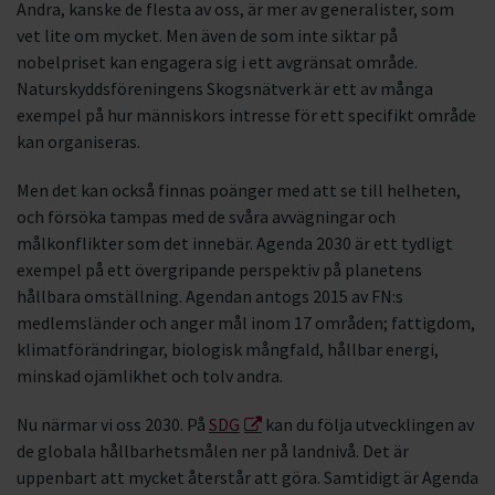
Andra, kanske de flesta av oss, är mer av generalister, som
vet lite om mycket. Men även de som inte siktar på
nobelpriset kan engagera sig i ett avgränsat område.
Naturskyddsföreningens Skogsnätverk är ett av många
exempel på hur människors intresse för ett specifikt område
kan organiseras.
Men det kan också finnas poänger med att se till helheten,
och försöka tampas med de svåra avvägningar och
målkonflikter som det innebär. Agenda 2030 är ett tydligt
exempel på ett övergripande perspektiv på planetens
hållbara omställning. Agendan antogs 2015 av FN:s
medlemsländer och anger mål inom 17 områden; fattigdom,
klimatförändringar, biologisk mångfald, hållbar energi,
minskad ojämlikhet och tolv andra.
Nu närmar vi oss 2030. På
SDG
kan du följa utvecklingen av
de globala hållbarhetsmålen ner på landnivå. Det är
uppenbart att mycket återstår att göra. Samtidigt är Agenda