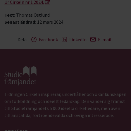
Ur Cirkeln nr 1 2024.
Text:
Thomas Östlund
Senast ändrad:
12 mars 2024
Dela:
Facebook
LinkedIn
E-mail
Gå till studiefrämjandets startsida
Tidningen Cirkeln inspirerar, underhåller och ökar kunskapen
om folkbildning och ideellt ledarskap. Den vänder sig främst
till Studiefrämjandets 5 000 ideella cirkelledare, men även
till anställda, förtroendevalda och övriga intresserade.