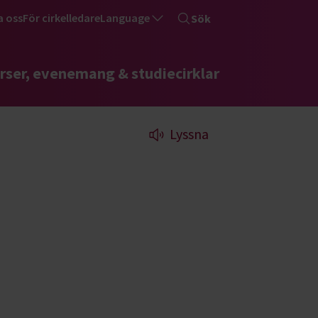
a oss
För cirkelledare
Language
Sök
rser, evenemang & studiecirklar
Lyssna