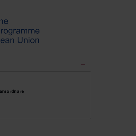
m
 samordnare