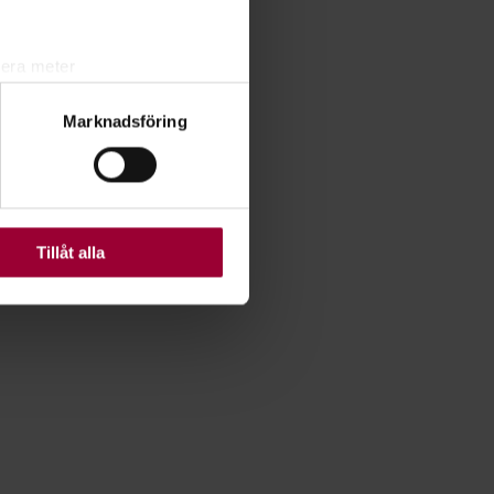
lera meter
ryck)
Marknadsföring
ljsektionen
. Du kan ändra
ats. Vissa kakor är
Tillåt alla