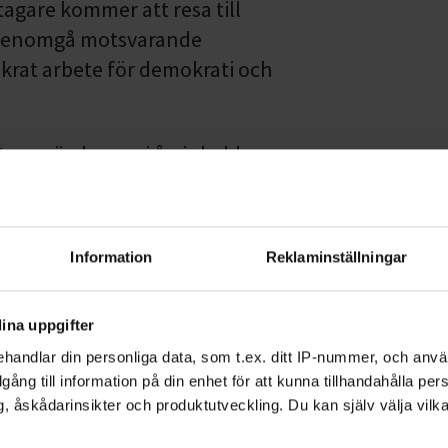
tagare kommer att resa till
tt genomgå motsvarande
nkrat arbete för demokrati och
eterna ägde rum i år, inleddes
 här transnationella
fått europeisk uppmärksamhet
-priset den 3 juni 2025 vid den
Information
Reklaminställningar
Association for the Education of
ina uppgifter
ll frågor om demokrati och
handlar din personliga data, som t.ex. ditt IP-nummer, och anv
illgång till information på din enhet för att kunna tillhandahålla pe
(MIK), bidrar projektet till att
, åskådarinsikter och produktutveckling. Du kan själv välja vilk
 präglad av desinformation,