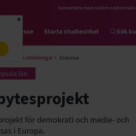
Samarbeta med oss
Om oss
Kontakt
Stäng
tta intresse
Starta studiecirkel
Sök ku
a
ppdrag och utbildningar
Erasmus
Uppsala län
bytesprojekt
ojekt för demokrati och medie- och
sas i Europa.