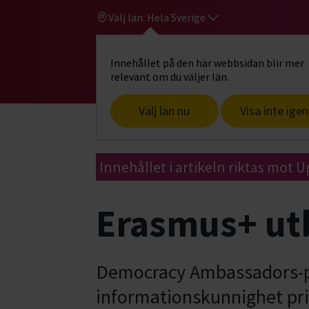
Välj län:
Hela Sverige
Innehållet på den här webbsidan blir mer
Hi
Gå till studiefrämjandets startsid
relevant om du väljer län.
Välj län nu
Visa inte igen
Start
Samarbeta med oss
Projekt, u
Innehållet i artikeln riktas mot 
Erasmus+ ut
Democracy Ambassadors-pr
informationskunnighet pri