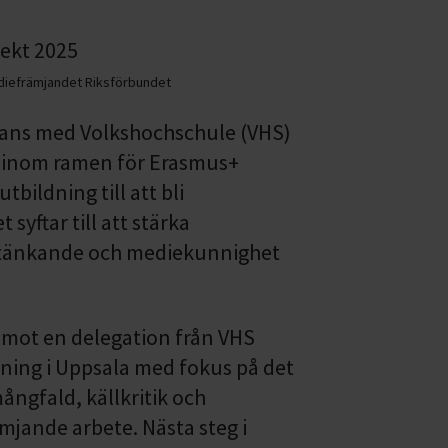
diefrämjandet Riksförbundet
mans med Volkshochschule (VHS)
t inom ramen för Erasmus+
tbildning till att bli
yftar till att stärka
t tänkande och mediekunnighet
emot en delegation från VHS
dning i Uppsala med fokus på det
ngfald, källkritik och
ämjande arbete. Nästa steg i