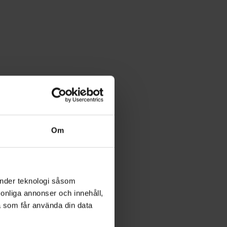
Om
änder teknologi såsom
rsonliga annonser och innehåll,
a som får använda din data