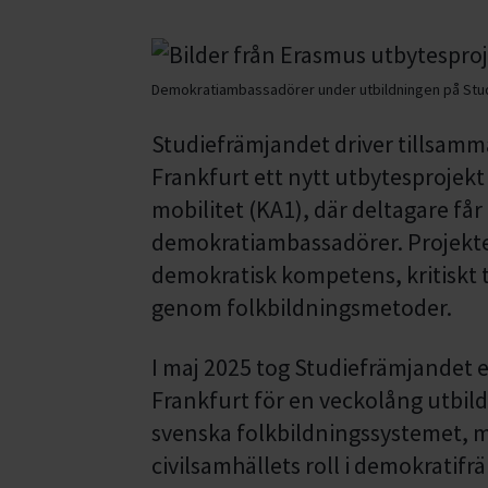
Demokratiambassadörer under utbildningen på Stu
Studiefrämjandet driver tillsam
Frankfurt ett nytt utbytesprojek
mobilitet (KA1), där deltagare får u
demokratiambassadörer. Projektet s
demokratisk kompetens, kritisk
genom folkbildningsmetoder.
I maj 2025 tog Studiefrämjandet 
Frankfurt för en veckolång utbil
svenska folkbildningssystemet, må
civilsamhällets roll i demokratifr