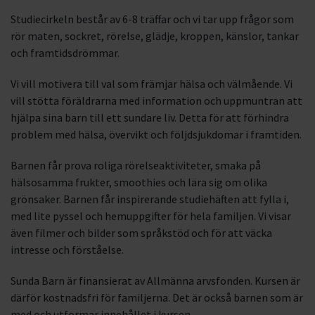
Studiecirkeln består av 6-8 träffar och vi tar upp frågor som
rör maten, sockret, rörelse, glädje, kroppen, känslor, tankar
och framtidsdrömmar.
Vi vill motivera till val som främjar hälsa och välmående. Vi
vill stötta föräldrarna med information och uppmuntran att
hjälpa sina barn till ett sundare liv. Detta för att förhindra
problem med hälsa, övervikt och följdsjukdomar i framtiden.
Barnen får prova roliga rörelseaktiviteter, smaka på
hälsosamma frukter, smoothies och lära sig om olika
grönsaker. Barnen får inspirerande studiehäften att fylla i,
med lite pyssel och hemuppgifter för hela familjen. Vi visar
även filmer och bilder som språkstöd och för att väcka
intresse och förståelse.
Sunda Barn är finansierat av Allmänna arvsfonden. Kursen är
därför kostnadsfri för familjerna. Det är också barnen som är
med och utformar innehållet i kursen.