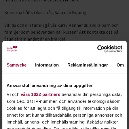
Kurserna hålls i Västerås, Sala och Köping.
Vill du och din familj gå vår kurs? Känner du andra barn och
familjer som behöver den här kursen? Att kontakta oss på
Studiefrämjandet är en bra idé!
Kontakt
Samtycke
Information
Reklaminställningar
Om
Maarit Hallström
Folkbildningsutvecklare
Ansvarsfull användning av dina uppgifter
Skicka e-post
Vi och
våra 1022 partners
behandlar din personliga data,
070-923 44 68
som t.ex. ditt IP-nummer, och använder teknologi såsom
cookies för att lagra och få tillgång till information på din
enhet för att kunna tillhandahålla personliga annonser och
innehåll, annons- och innehållsmätning, åskådarinsikter
och produktutveckling. Du kan själv välja vilka som får