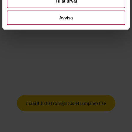
Tillåt urval
Avvisa
Vill du utbilda dig till
cirkelledare inom Sunda Barn
kursen?
Om du gillar att leda kurser för både barn och
vuxna och om du är intresserad av hälsofrågor
anmäl ditt intresse till cirkelledarutbildning för
Sunda Barn.
Maila namn och kontaktuppgifter till:
maarit.hallstrom@studieframjandet.se