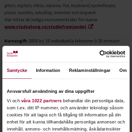
gitarr, elgitarr, elbas, elpiano, fiol, keyboard,nyckelharpa,
piano, saxofon, solosång, trummor och slagverk.
Här hittar du lediga instrumenttider för vuxna:
www.studyalong.se/studieframjandet
Kursavgift:
2000 kr/ 10 individuella lektioner à 20 minuter
TEATER
Teaterkurs - Öppen för alla
Samtycke
Information
Reklaminställningar
Om
Kursen äger rum i Ekeby Bruk och är öppen för alla över 20 år,
oavsett erfarenhet.
Kursstart:
Vecka 5
Ansvarsfull användning av dina uppgifter
Kursavgift:
2300 kr/ 15 tillfällen à 1,5 timmar
Vi och
våra 1022 partners
behandlar din personliga data,
För mer info och anmälan>
som t.ex. ditt IP-nummer, och använder teknologi såsom
cookies för att lagra och få tillgång till information på din
enhet för att kunna tillhandahålla personliga annonser och
Teaterkurs för vuxna - Fortsättare
innehåll, annons- och innehållsmätning, åskådarinsikter
Kursen äger rum i Ekeby Bruk och vänder sig till dig över 20