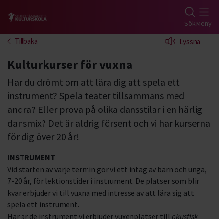
Gå till studiefrämjandets startsida
Sök
Meny
Tillbaka
Lyssna
Kulturkurser för vuxna
Har du drömt om att lära dig att spela ett
instrument? Spela teater tillsammans med
andra? Eller prova på olika dansstilar i en härlig
dansmix? Det är aldrig försent och vi har kurserna
för dig över 20 år!
INSTRUMENT
Vid starten av varje termin gör vi ett intag av barn och unga,
7-20 år, för lektionstider i instrument. De platser som blir
kvar erbjuder vi till vuxna med intresse av att lära sig att
spela ett instrument.
Här är de instrument vi erbjuder vuxenplatser till
akustisk