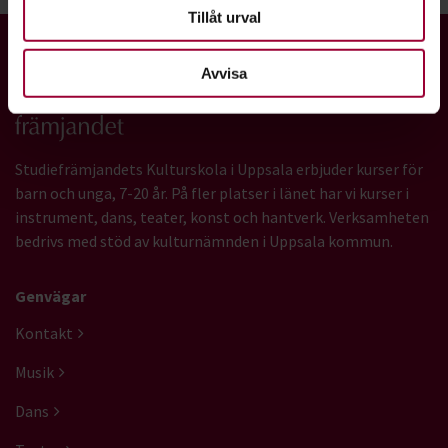
Tillåt urval
Avvisa
Gå till studiefrämjandets startsida
Studiefrämjandets Kulturskola i Uppsala erbjuder kurser för
barn och unga, 7-20 år. På fler platser i länet har vi kurser i
instrument, dans, teater, konst och hantverk. Verksamheten
bedrivs med stöd av kulturnämnden i Uppsala kommun.
Genvägar
Kontakt
Musik
Dans