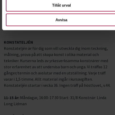
Tillåt urval
Avvisa
Foto: Khara Woods
KONSTATELJÉN
Konstateljén är för dig som vill utveckla dig inom teckning,
målning, prova på att skapa konst i olika material och
tekniker. Kurserna leds av yrkesverksamma konstnärer med
stor erfarenhet av att undervisa barn och unga. Vi träffas 12
gånger/termin och avslutar med en utställning. Varje träff
varar i 1,5 timme. Allt material ingår i kursavgiften.
Konstateljén startar i vecka 36. Ingen träff på höstlovet, v.44.
11-15 år:
Måndagar, 16:00-17:30 Start: 31/8 Konstnär: Linda
Long Lidman