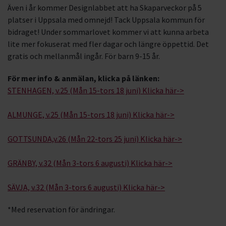
Även i år kommer Designlabbet att ha Skaparveckor på 5
platser i Uppsala med omnejd! Tack Uppsala kommun för
bidraget! Under sommarlovet kommer vi att kunna arbeta
lite mer fokuserat med fler dagar och längre öppettid. Det
gratis och mellanmål ingår. För barn 9-15 år.
För mer info & anmälan, klicka på länken:
STENHAGEN, v.25 (Mån 15-tors 18 juni) Klicka här->
ALMUNGE, v.25 (Mån 15-tors 18 juni) Klicka här->
GOTTSUNDA,v.26 (Mån 22-tors 25 juni) Klicka här->
GRÄNBY, v.32 (Mån 3-tors 6 augusti) Klicka här->
SÄVJA, v.32 (Mån 3-tors 6 augusti) Klicka här->
*Med reservation för ändringar.