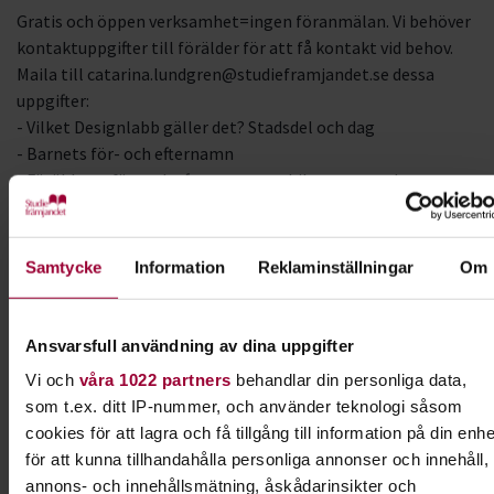
Gratis och öppen verksamhet=ingen föranmälan. Vi behöver
kontaktuppgifter till förälder för att få kontakt vid behov.
Maila till catarina.lundgren@studieframjandet.se dessa
uppgifter:
- Vilket Designlabb gäller det? Stadsdel och dag
- Barnets för- och efternamn
- Förälderns för- och efternamn, mobilnummer och
epostadress
Samt svara på om barnet får gå och komma till
Designlabbet själv eller om hen ska hämtas?
Samtycke
Information
Reklaminställningar
Om
DESIGNLABBET FUNKIS - För barn och ungdomar från 13
Ansvarsfull användning av dina uppgifter
år med funktionsvariation och/eller kognitiv
Vi och
våra 1022 partners
behandlar din personliga data,
funktionsnedsättning.
som t.ex. ditt IP-nummer, och använder teknologi såsom
Ingen föranmälan. Aktiviteten är gratis för både deltagare
cookies för att lagra och få tillgång till information på din enhe
och medföljande personer/assistenter.
Vi rekommenderar
för att kunna tillhandahålla personliga annonser och innehåll,
Designlabbet Funkis om ditt barn har en funktionsvariation som
annons- och innehållsmätning, åskådarinsikter och
behöver mer uppmärksamhet, guidning och tid.