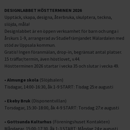
DESIGNLABBET HÖSTTERMINEN 2026
Upptäck, skapa, designa, återbruka, skulptera, teckna,
slöjda, måla!
Designlabbet är en öppen verksamhet för barn och unga i
årskurs 1-9, arrangerad av Studiefrämjandet Mälardalen med
stöd av Uppsala kommun.
Gratis! Ingen föranmälan, drop-in, begränsat antal platser.
15 träffar/termin, även höstlovet, v.44.
Höstterminen 2026 startar i vecka 35 och slutar i vecka 49.
•
Almunge skola
(Slöjdsalen)
Tisdagar, 14:00-16:30, åk 1-9 START: Tisdag 25:e augusti
•
Ekeby Bruk
(Disponentvillan)
Torsdagar, 15:30-18:00, åk 4-9 START: Torsdag 27:e augusti
•
Gottsunda Kulturhus
(Föreningshuset Kontakten)
Måndagar, 15:00-17:30, åk 1-3 START: Måndag 24:e augusti