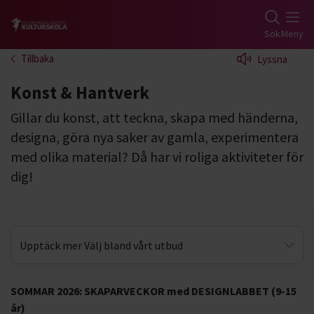
Gå till studiefrämjandets startsida
Sök
Meny
Tillbaka
Lyssna
Konst & Hantverk
Gillar du konst, att teckna, skapa med händerna,
designa, göra nya saker av gamla, experimentera
med olika material? Då har vi roliga aktiviteter för
dig!
Upptäck mer Välj bland vårt utbud
Våra konstpedagoger
SOMMAR 2026: SKAPARVECKOR med DESIGNLABBET (9-15
år)
Konstlokaler