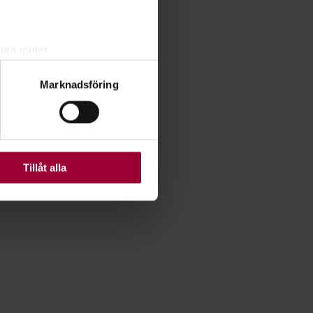
lera meter
ryck)
Marknadsföring
ljsektionen
. Du kan ändra
ats. Vissa kakor är
Tillåt alla