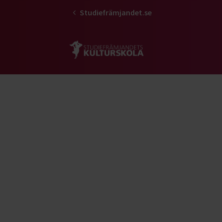
Studiefrämjandet.se
Gå till studiefrämjandets startsid