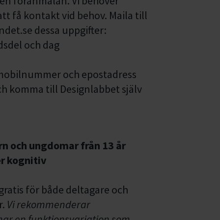
en föranmälan. Vi behöver
tt få kontakt vid behov. Maila till
det.se dessa uppgifter:
adsdel och dag
, mobilnummer och epostadress
h komma till Designlabbet själv
n och ungdomar från 13 år
r kognitiv
gratis för både deltagare och
r.
Vi rekommenderar
har en funktionsvariation som