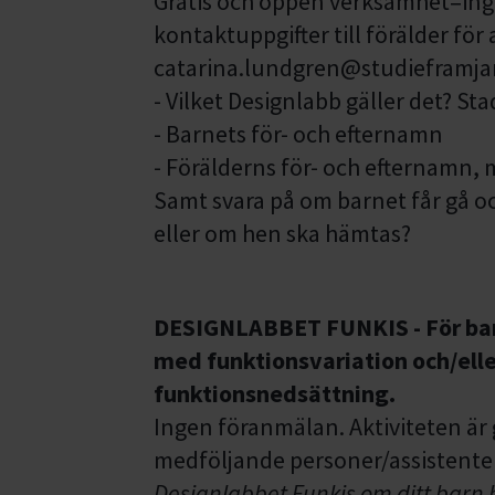
Gratis och öppen verksamhet=ing
kontaktuppgifter till förälder för a
catarina.lundgren@studieframjan
- Vilket Designlabb gäller det? St
- Barnets för- och efternamn
- Förälderns för- och efternamn
Samt svara på om barnet får gå oc
eller om hen ska hämtas?
DESIGNLABBET FUNKIS - För bar
med funktionsvariation och/elle
funktionsnedsättning.
Ingen föranmälan. Aktiviteten är 
medföljande personer/assistente
Designlabbet Funkis om ditt barn 