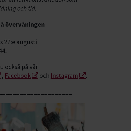
ning och tid.
å övervåningen
s 27:e augusti
44.
u också på vår
,
Facebook
och
Instagram
.
_____________________