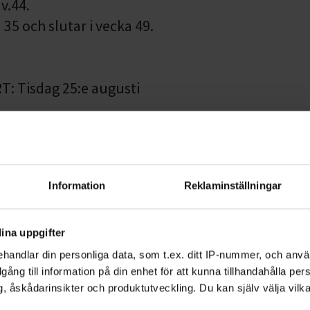
, v.44.
35 och slutar i vecka 49.
RT: Tisdag 25:e augusti
ART: Torsdag 27:e augusti
Information
Reklaminställningar
shuset Kontakten)
TART: Måndag 24:e augusti
ina uppgifter
kstan)
handlar din personliga data, som t.ex. ditt IP-nummer, och anv
RT: Onsdag 26:e augusti
illgång till information på din enhet för att kunna tillhandahålla pe
, åskådarinsikter och produktutveckling. Du kan själv välja vilk