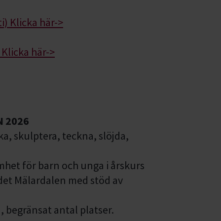
i) Klicka här->
 Klicka här->
 2026
a, skulptera, teckna, slöjda,
het för barn och unga i årskurs
det Mälardalen med stöd av
, begränsat antal platser.