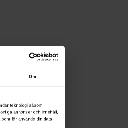
Om
änder teknologi såsom
rsonliga annonser och innehåll,
a som får använda din data