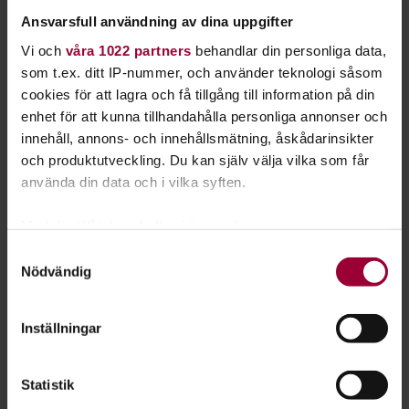
vi er med kontakterna.
Ansvarsfull användning av dina uppgifter
Vi utbildar och ger personligt stöd inom ledarskap,
Vi och
våra 1022 partners
behandlar din personliga data,
föreningsutveckling, mötesformer, styrelsens roller,
som t.ex. ditt IP-nummer, och använder teknologi såsom
projektledning och annat som är till nytta för föreningen.
cookies för att lagra och få tillgång till information på din
enhet för att kunna tillhandahålla personliga annonser och
Vi erbjuder ljusa, fina lokaler med konferensrum i olika
innehåll, annons- och innehållsmätning, åskådarinsikter
storlekar, ateljé, danssal, musikrum, datasalar, teknisk
och produktutveckling. Du kan själv välja vilka som får
utrustning och kök med kafédel.
använda din data och i vilka syften.
Vi kan tillsammans undersöka vilka bidrag eller projekt som
Med din tillåtelse skulle vi även vilja:
kan vara aktuella för föreningen att söka samt visa hur man
Samla in information om din geografiska plats
Samtyckesval
fyller i blanketter och ansökningar.
Nödvändig
som kan ha en noggrannhet på upp till flera meter
Allt stöd går att få på lätt svenska.
Identifiera din enhet genom att aktivt skanna den
för specifika kännetecken (fingeravtryck)
Inställningar
Föreningsutveckling sker varje onsdag:
Ta reda på mer om hur dina personliga uppgifter
16.00-19.00
behandlas och ställ in dina preferenser i
detaljsektionen
.
Statistik
Du kan ändra eller dra tillbaka ditt samtycke när som
Föreningar
helst från cookie-förklaringen.