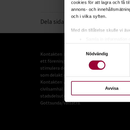
cookies för att lagra och få t
annons- och innehållsmätning
och i vilka syften.
Dela sida:
Facebook
Linke
Med din tillåtelse skulle vi äve
Samla in information 
Samtyckesval
Identifiera din enhet 
Kontakten är en mötesplats och
Nödvändig
Ta reda på mer om hur dina pe
ett föreningshus som aktivt ska
eller dra tillbaka ditt samtyc
stimulera demokratiska former
som delaktighet och inflytande,
För att du ska få en så bra 
Kontakten vill stärka
nödvändiga för att webbplats
Avvisa
civilsamhället och bidra till
stadsdelsutvecklingen i
Gottsunda/Valsätra.