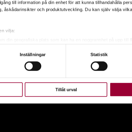
illgång till information på din enhet för att kunna tillhandahålla pe
, åskådarinsikter och produktutveckling. Du kan själv välja vilk
dIn
E-mail
n vilja:
om din geografiska plats som kan ha en noggrannhet på upp till f
genom att aktivt skanna den för specifika kännetecken (fingeravt
Inställningar
Statistik
rsonliga uppgifter behandlas och ställ in dina preferenser i
deta
ke när som helst från cookie-förklaringen.
FÖL
upplevelse som möjligt använder vi kakor (cookies) på vår webbpl
en ska fungera. Andra är valbara.
Tillåt urval