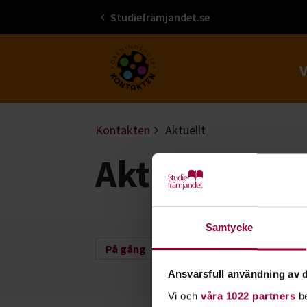
Studiefrämjandet.se
Gå till studiefrämjandets startsid
Kontakten
Aktuellt
Aktuellt
Samtycke
På gång
Ansvarsfull användning av d
Vi och
våra 1022 partners
be