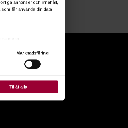
rsonliga annonser och innehåll,
a som får använda din data
lera meter
ryck)
Marknadsföring
ljsektionen
. Du kan ändra
J OSS
ats. Vissa kakor är
Följ oss på facebook
Följ oss på instagram
Tillåt alla