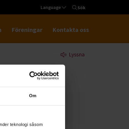
Language
Sök
n
Föreningar
Kontakta oss
Lyssna
Om
änder teknologi såsom