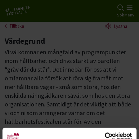
Gå till studiefrämjandets startsida
Sök
Meny
Tillbaka
Lyssna
Värdegrund
Vi välkomnar en mångfald av programpunkter
inom hållbarhet och drivs starkt av parollen
“gräv där du står”. Det innebär för oss att vi
omfamnar alla försök att röra sig framåt mot
mer hållbara vägar - små som stora, hos den
enskilda näringsidkaren såväl som hos den stora
organisationen. Samtidigt är det viktigt att både
vi och ni som arrangerar värnar om det
hållbarhetsfestivalen står för. Av den
anledningen vill vi informera dig som arrangör
om några viktiga aspekter för oss.