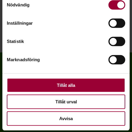
Nödvändig
som kan ha en noggrannhet på upp till flera meter
Andra återkommande teman har varit återbruk, frivillighet,
Identifiera din enhet genom att aktivt skanna den
integration, ekonomi och vardagsomställning – allt med
för specifika kännetecken (fingeravtryck)
Inställningar
ambitionen att inspirera till en mer hållbar framtid.
Ta reda på mer om hur dina personliga uppgifter
behandlas och ställ in dina preferenser i
detaljsektionen
.
Statistik
Du kan ändra eller dra tillbaka ditt samtycke när som
Dela:
Facebook
LinkedIn
E-mail
helst från cookie-förklaringen.
Marknadsföring
För att du ska få en så bra upplevelse som möjligt
använder vi kakor (cookies) på vår webbplats. Vissa
Hållbarhetsfestivalen är en självorganiserande festival i
kakor är nödvändiga för att webbplatsen ska fungera.
väst. Festivalen vill visa att omställningen är genomförbar,
Andra är valbara.
Tillåt alla
positiv och nära.
Tillåt urval
FÖLJ OSS
Avvisa
Följ oss på facebook
Följ oss på instagra
Följ oss på yout