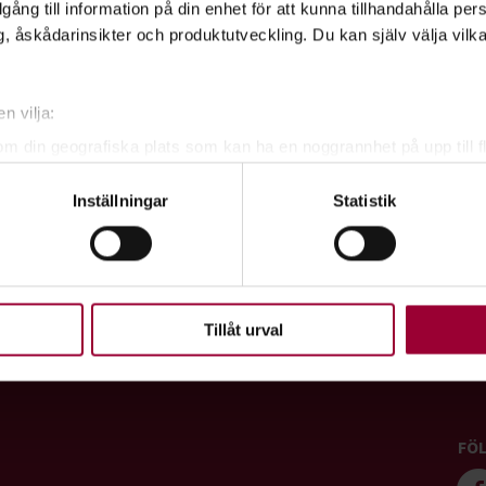
illgång till information på din enhet för att kunna tillhandahålla pe
, åskådarinsikter och produktutveckling. Du kan själv välja vilk
ersson
n vilja:
om din geografiska plats som kan ha en noggrannhet på upp till f
genom att aktivt skanna den för specifika kännetecken (fingeravt
Inställningar
Statistik
rsonliga uppgifter behandlas och ställ in dina preferenser i
deta
ke när som helst från cookie-förklaringen.
dIn
E-mail
upplevelse som möjligt använder vi kakor (cookies) på vår webbpl
en ska fungera. Andra är valbara.
Tillåt urval
FÖL