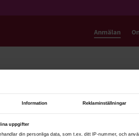
Anmälan
O
a
ll förbundsstämma
ndets förbundsstämma är öppen mellan
Information
Reklaminställningar
ina uppgifter
 har du frågor kring
handlar din personliga data, som t.ex. ditt IP-nummer, och anv
rsson