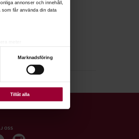
rsonliga annonser och innehåll,
a som får använda din data
lera meter
ryck)
Marknadsföring
ljsektionen
. Du kan ändra
ats. Vissa kakor är
Tillåt alla
J OSS