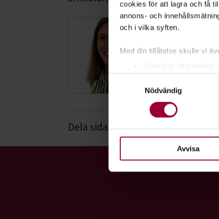
cookies för att lagra och få t
annons- och innehållsmätning
och i vilka syften.
Emma Heim
Ledningsstöd
Med din tillåtelse skulle vi äve
Skicka e-post
Samla in information 
+46 8-545 707 18
Samtyckesval
Identifiera din enhet 
Nödvändig
Ta reda på mer om hur dina pe
eller dra tillbaka ditt samtyc
Dela sida:
Facebook
Linke
För att du ska få en så bra 
nödvändiga för att webbplats
Avvisa