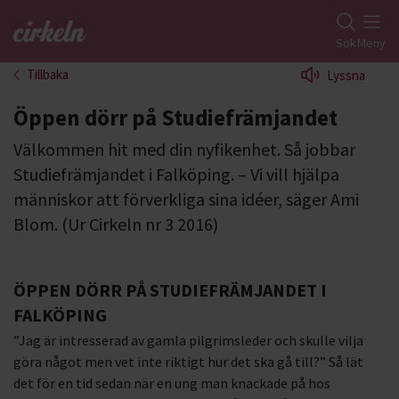
Gå till studiefrämjandets startsida
Sök
Meny
Tillbaka
Lyssna
Öppen dörr på Studiefrämjandet
Välkommen hit med din nyfikenhet. Så jobbar
Studiefrämjandet i Falköping. – Vi vill hjälpa
människor att förverkliga sina idéer, säger Ami
Blom. (Ur Cirkeln nr 3 2016)
ÖPPEN DÖRR PÅ STUDIEFRÄMJANDET I
FALKÖPING
”Jag är intresserad av gamla pilgrimsleder och skulle vilja
göra något men vet inte riktigt hur det ska gå till?” Så lät
det för en tid sedan när en ung man knackade på hos