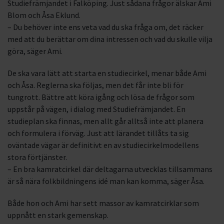
Studiefrämjandet i Falköping. Just sådana frågor älskar Ami
Blom och Åsa Eklund.
– Du behöver inte ens veta vad du ska fråga om, det räcker
med att du berättar om dina intressen och vad du skulle vilja
göra, säger Ami.
De ska vara lätt att starta en studiecirkel, menar både Ami
och Åsa. Reglerna ska följas, men det får inte bli för
tungrott. Bättre att köra igång och lösa de frågor som
uppstår på vägen, i dialog med Studiefrämjandet. En
studieplan ska finnas, men allt går alltså inte att planera
och formulera i förväg. Just att lärandet tillåts ta sig
oväntade vägar är definitivt en av studiecirkelmodellens
stora förtjänster.
– En bra kamratcirkel där deltagarna utvecklas tillsammans
är så nära folkbildningens idé man kan komma, säger Åsa.
Både hon och Ami har sett massor av kamratcirklar som
uppnått en stark gemenskap.