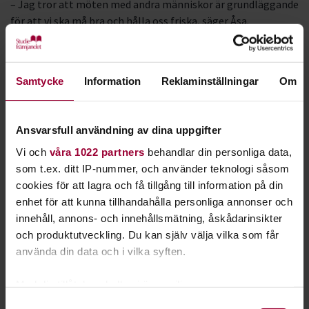
– Jag tror att möten med andra människor är grundläggande
för att vi ska må bra och hålla oss friska, säger Åsa.
Ensamheten i samhället är ett gissel, och för en del kan
cirkeln bli nästan som en livboj, en plats där du är efterfrågad
Samtycke
Information
Reklaminställningar
Om
och efterlängtad.
– Just regelbundenheten betyder mycket, särskilt för äldre.
Att ha något att se fram emot, säger Åsa.
Ansvarsfull användning av dina uppgifter
Peppa cirklarna
Vi och
våra 1022 partners
behandlar din personliga data,
Vad kan då Studiefrämjandet i Falköping erbjuda
som t.ex. ditt IP-nummer, och använder teknologi såsom
kamratcirklarna? Det kan vara rent konkreta saker som
cookies för att lagra och få tillgång till information på din
lokaler, utrustning, bidrag till en studieresa eller kanske en
enhet för att kunna tillhandahålla personliga annonser och
föreläsare i cirkeln. Men lika viktigt är de personliga
innehåll, annons- och innehållsmätning, åskådarinsikter
kontakterna.
och produktutveckling. Du kan själv välja vilka som får
– Vi försöker hela tiden peppa och föreslå
använda din data och i vilka syften.
utvecklingsmöjligheter, menar Ami.
Med din tillåtelse skulle vi även vilja:
Inte minst gäller detta alla kamratcirklar i föreningarna. Här
Samla in information om din geografiska plats
Samtyckesval