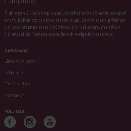
Tidningen Cirkeln inspirerar, underhåller och ökar kunskapen
om folkbildning och ideellt ledarskap. Den vänder sig främst
till Studiefrämjandets 5 000 ideella cirkelledare, men även
till anställda, förtroendevalda och övriga intresserade.
GENVÄGAR
Läs e-tidningen
Artiklar
Om Cirkeln
Kontakt
FÖLJ OSS
Följ oss på facebook
Följ oss på instagra
Följ oss på yout