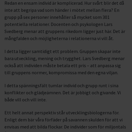
Redan en ensam individ är komplicerad. Hur svårt blir det då
inte att begripa vad som händer i mötet mellan flera? En
grupp på sex personer innehåller så mycket som 301
potentiella relationer. Docenten och psykologen Lars
Svedberg menar att gruppens rikedom ligger just här. Det är
mångfalden och möjligheterna i relationerna vi vill åt.
I detta ligger samtidigt ett problem. Gruppen skapar inte
bara utveckling, mening och trygghet. Lars Svedberg menar
också att individen måste betala ett pris – att anpassa sig
till gruppens normer, kompromissa med den egna viljan.
I detta spänningsfält tumlar individ och grupp runt i sina
konflikter och glädjeämnen. Det är jobbigt och givande. Vi
både vill och vill inte.
Ett helt annat perspektiv står utvecklingsbiologerna för.
Enligt dem bär våra förfäder på savannen skulden för att vi
envisas med att bilda flockar. De individer som för miljontals