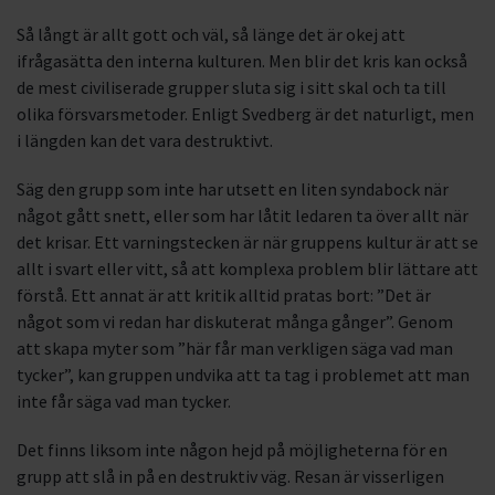
Så långt är allt gott och väl, så länge det är okej att
ifrågasätta den interna kulturen. Men blir det kris kan också
de mest civiliserade grupper sluta sig i sitt skal och ta till
olika försvarsmetoder. Enligt Svedberg är det naturligt, men
i längden kan det vara destruktivt.
Säg den grupp som inte har utsett en liten syndabock när
något gått snett, eller som har låtit ledaren ta över allt när
det krisar. Ett varningstecken är när gruppens kultur är att se
allt i svart eller vitt, så att komplexa problem blir lättare att
förstå. Ett annat är att kritik alltid pratas bort: ”Det är
något som vi redan har diskuterat många gånger”. Genom
att skapa myter som ”här får man verkligen säga vad man
tycker”, kan gruppen undvika att ta tag i problemet att man
inte får säga vad man tycker.
Det finns liksom inte någon hejd på möjligheterna för en
grupp att slå in på en destruktiv väg. Resan är visserligen