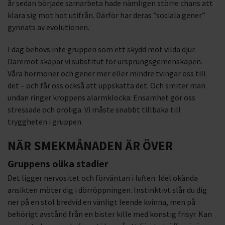
år sedan började samarbeta hade nämligen större chans att
klara sig mot hot utifrån. Därför har deras ”sociala gener”
gynnats av evolutionen.
I dag behövs inte gruppen som ett skydd mot vilda djur.
Däremot skapar vi substitut för ursprungsgemenskapen.
Våra hormoner och gener mer eller mindre tvingar oss till
det – och får oss också att uppskatta det. Och smiter man
undan ringer kroppens alarmklocka: Ensamhet gör oss
stressade och oroliga. Vi måste snabbt tillbaka till
tryggheten i gruppen.
NÄR SMEKMÅNADEN ÄR ÖVER
Gruppens olika stadier
Det ligger nervositet och förväntan i luften. Idel okända
ansikten möter dig i dörröppningen. Instinktivt slår du dig
ner på en stol bredvid en vänligt leende kvinna, men på
behörigt avstånd från en bister kille med konstig frisyr. Kan