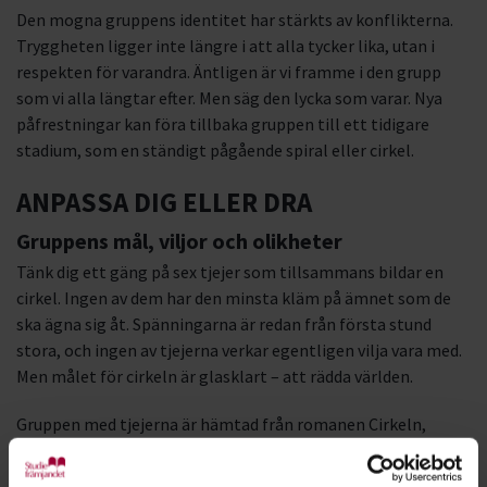
Den mogna gruppens identitet har stärkts av konflikterna.
Tryggheten ligger inte längre i att alla tycker lika, utan i
respekten för varandra. Äntligen är vi framme i den grupp
som vi alla längtar efter. Men säg den lycka som varar. Nya
påfrestningar kan föra tillbaka gruppen till ett tidigare
stadium, som en ständigt pågående spiral eller cirkel.
ANPASSA DIG ELLER DRA
Gruppens mål, viljor och olikheter
Tänk dig ett gäng på sex tjejer som tillsammans bildar en
cirkel. Ingen av dem har den minsta kläm på ämnet som de
ska ägna sig åt. Spänningarna är redan från första stund
stora, och ingen av tjejerna verkar egentligen vilja vara med.
Men målet för cirkeln är glasklart – att rädda världen.
Gruppen med tjejerna är hämtad från romanen Cirkeln,
första delen i Mats Strandberg och Sara Bergmark Elfgrens
ungdomstrilogi. Ytligt sett verkar gruppen totalt