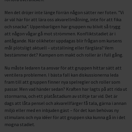
Men det dröjer inte länge förrän någon sätter ner foten. ”Vi
är väl här för att lära oss akvarellmålning, inte för att fika
och snacka”. Uppenbarligen har gruppen nu blivit så trygg
att någon vågar gå mot strömmen. Konfliktstadiet är i
antågande. När olikheter uppdagas blir frågan om kursens
mål plötsligt aktuell – utställning eller färglära? Vem
bestämmer det? Kampen om makt och roller är i full gång.
Nu måste ledaren ta ansvar för att gruppen hittar sätt att
ventilera problemen. I bästa fall kan diskussionerna leda
fram till att gruppen finner nya spelregler och roller som
passar. Men vad händer sedan? Kraften har lagts på att rida ut
stormarna, och ett platåstadium av stiltje tar vid. Det är
dags att låta pensel och akvarellfärger få tala, gärna i annan
miljö eller med en inbjuden gäst – för det kan behövas ny
stimulans och nya idéer för att gruppen ska kunna gå in i det
mogna stadiet.