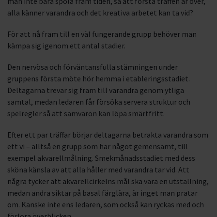
man inte bara spola fram tiden, så att första träffen är över,
alla känner varandra och det kreativa arbetet kan ta vid?
För att nå fram till en väl fungerande grupp behöver man
kämpa sig igenom ett antal stadier.
Den nervösa och förväntansfulla stämningen under
gruppens första möte hör hemma i etableringsstadiet.
Deltagarna trevar sig fram till varandra genom ytliga
samtal, medan ledaren får försöka servera struktur och
spelregler så att samvaron kan löpa smärtfritt.
Efter ett par träffar börjar deltagarna betrakta varandra som
ett vi – alltså en grupp som har något gemensamt, till
exempel akvarellmålning. Smekmånadsstadiet med dess
sköna känsla av att alla håller med varandra tar vid. Att
några tycker att akvarellcirkelns mål ska vara en utställning,
medan andra siktar på basal färglära, är inget man pratar
om. Kanske inte ens ledaren, som också kan ryckas med och
förlora överblicken.