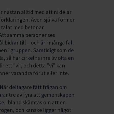
 nästan alltid med att ni delar
 förklaringen. Även själva formen
i talat med betonar
. Att samma personer ses
 bidrar till – och är i många fall
pen i gruppen. Samtidigt som de
 så har cirkelns inre liv ofta en
r ett ”vi”, och detta ”vi” kan
er varandra förut eller inte.
. När deltagare fått frågan om
varar tre av fyra att gemenskapen
lse. Ibland skämtas om att en
krogen, och kanske ligger något i