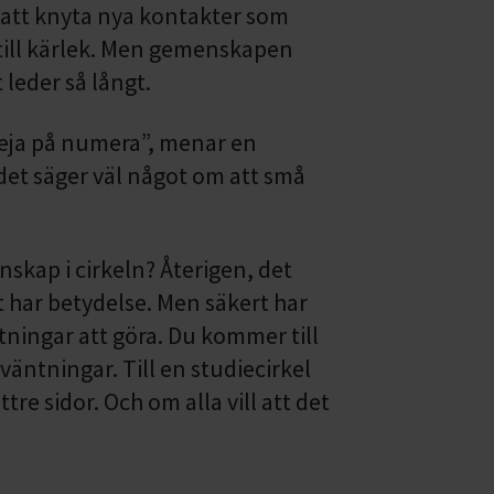
tt att knyta nya kontakter som
 till kärlek. Men gemenskapen
 leder så långt.
heja på numera”, menar en
 det säger väl något om att små
kap i cirkeln? Återigen, det
har betydelse. Men säkert har
ningar att göra. Du kommer till
rväntningar. Till en studiecirkel
tre sidor. Och om alla vill att det