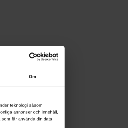
Om
änder teknologi såsom
rsonliga annonser och innehåll,
a som får använda din data