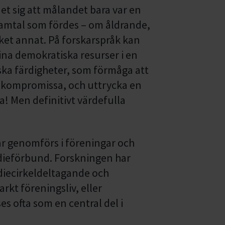
et sig att målandet bara var en
 samtal som fördes – om åldrande,
ket annat. På forskarspråk kan
ina demokratiska resurser i en
ska färdigheter, som förmåga att
 kompromissa, och uttrycka en
lla! Men definitivt värdefulla
ar genomförs i föreningar och
dieförbund. Forskningen har
diecirkeldeltagande och
kt föreningsliv, eller
es ofta som en central del i