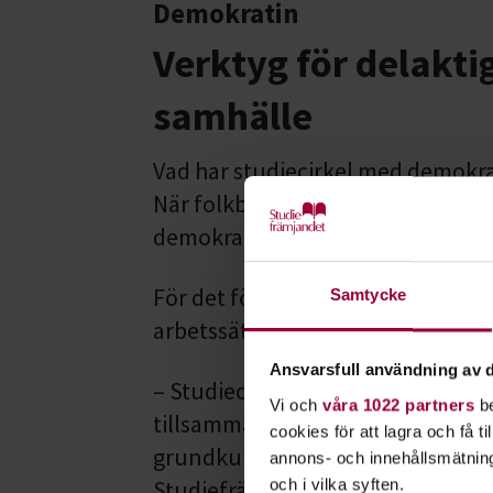
Demokratin
Verktyg för delakti
samhälle
Vad har studiecirkel med demokrati
När folkbildare och forskare kop
demokrati är det flera saker de pr
För det första präglas många cirk
Samtycke
arbetssätt.
Ansvarsfull användning av d
– Studiecirkelns innersta väsen ä
Vi och
våra 1022 partners
be
tillsammans. På så sätt kan man b
cookies för att lagra och få t
grundkurs i demokrati, säger en
annons- och innehållsmätning
Studiefrämjandet.
och i vilka syften.