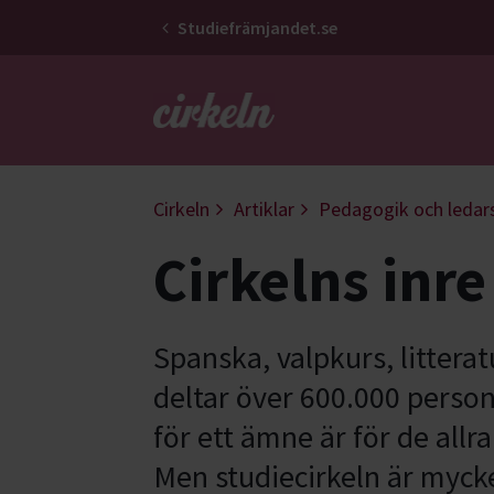
Studiefrämjandet.se
Gå till studiefrämjandets startsid
Cirkeln
Artiklar
Pedagogik och ledar
Cirkelns inre 
Spanska, valpkurs, litterat
deltar över 600.000 persone
för ett ämne är för de allra
Men studiecirkeln är myck