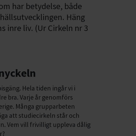
om har betydelse, både
mhällsutvecklingen. Häng
 inre liv. (Ur Cirkeln nr 3
 nyckeln
sgäng. Hela tiden ingår vi i
dre bra. Varje år genomförs
Sverige. Många grupparbeten
ga att studiecirkeln står och
Vem vill frivilligt uppleva dålig
kor?