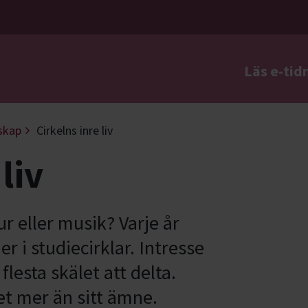
Läs e-tid
a
skap
Cirkelns inre liv
liv
ur eller musik? Varje år
r i studiecirklar. Intresse
 flesta skälet att delta.
et mer än sitt ämne.