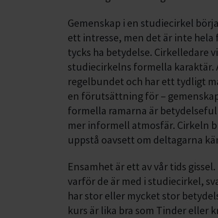
Gemenskap i en studiecirkel börjar
ett intresse, men det är inte hela
tycks ha betydelse. Cirkelledare v
studiecirkelns formella karaktär
regelbundet och har ett tydligt mål
en förutsättning för – gemenska
formella ramarna är betydelsefulla,
mer informell atmosfär. Cirkeln bli
uppstå oavsett om deltagarna känn
Ensamhet är ett av vår tids gissel
varför de är med i studiecirkel, s
har stor eller mycket stor betyde
kurs är lika bra som Tinder eller 