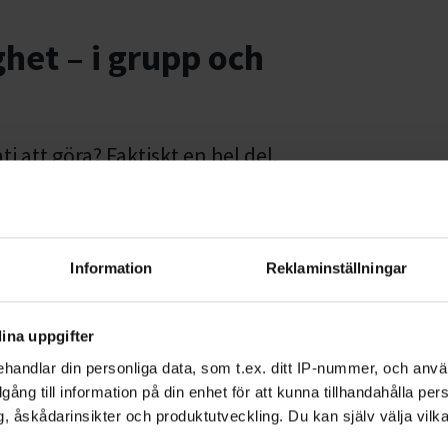
ghet – i grupp och
 att göra? Faktiskt en hel del.
plar samman studiecirklar med
atar om.
lar av ett demokratiskt
Information
Reklaminställningar
ina uppgifter
r att ni i gruppen bestämmer
handlar din personliga data, som t.ex. ditt IP-nummer, och anv
eskriva cirkeln som en
illgång till information på din enhet för att kunna tillhandahålla pe
 medarbetare på
, åskådarinsikter och produktutveckling. Du kan själv välja vilk