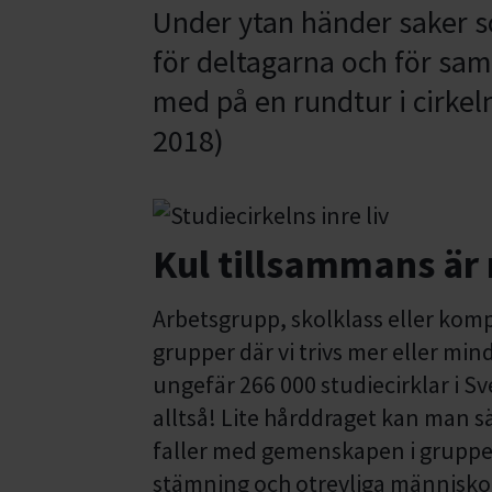
Under ytan händer saker s
för deltagarna och för sa
med på en rundtur i cirkelns
2018)
Kul tillsammans är
Arbetsgrupp, skolklass eller kompi
grupper där vi trivs mer eller min
ungefär 266 000 studiecirklar i 
alltså! Lite hårddraget kan man sä
faller med gemenskapen i gruppen. 
stämning och otrevliga männis