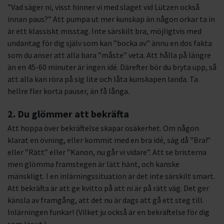
”Vad säger ni, visst hinner vi med slaget vid Lützen också
innan paus?” Att pumpa ut mer kunskap än någon orkar ta in
är ett klassiskt misstag. Inte särskilt bra, möjligtvis med
undantag för dig själv som kan ”bocka av” ännu en dos fakta
som du anser att alla bara ”måste” veta. Att hålla på längre
än en 45-60 minuter är ingen idé. Därefter bör du bryta upp, så
att alla kan röra på sig lite och låta kunskapen landa. Ta
hellre fler korta pauser, än få långa.
2. Du glömmer att bekräfta
Att hoppa över bekräftelse skapar osäkerhet. Om någon
klarat en övning, eller kommit med en bra idé, säg då ”Bra!”
eller ”Rätt” eller ”Kanon, nu går vi vidare”. Att se bristerna
men glömma framstegen är lätt hänt, och kanske
mänskligt. I en inlärningssituation är det inte särskilt smart.
Att bekräfta är att ge kvitto på att ni är på rätt väg. Det ger
känsla av framgång, att det nu är dags att gå ett steg till.
Inlärningen funkar! (Vilket ju också är en bekräftelse för dig