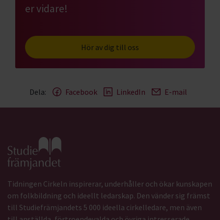
er vidare!
Hör av dig till oss
Dela:
Facebook
LinkedIn
E-mail
Gå till studiefrämjandets startsida
Tidningen Cirkeln inspirerar, underhåller och ökar kunskapen
om folkbildning och ideellt ledarskap. Den vänder sig främst
till Studiefrämjandets 5 000 ideella cirkelledare, men även
till anställda, förtroendevalda och övriga intresserade.