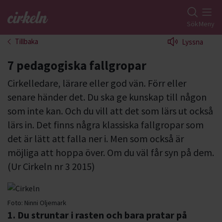
Gå till studiefrämjandets startsida
Sök
Meny
Tillbaka
Lyssna
7 pedagogiska fallgropar
Cirkelledare, lärare eller god vän. Förr eller
senare händer det. Du ska ge kunskap till någon
som inte kan. Och du vill att det som lärs ut också
lärs in. Det finns några klassiska fallgropar som
det är lätt att falla ner i. Men som också är
möjliga att hoppa över. Om du väl får syn på dem.
(Ur Cirkeln nr 3 2015)
Foto:
Ninni Oljemark
1. Du struntar i rasten och bara pratar på