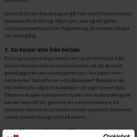
som lär ut.)
Se alltså till att dina deltagare går från kurstillfället med en
känsla av att de lärt sig något nytt, vare sig det gäller
rallylydnad med hund eller flugbindning. De kommer längta
till nästa gång.
3. Du börjar inte från början
En fallgrop som många ramlar ner i är att inte börja från
början! Alla som läst en instruktionsbok vet att de mest
grundläggande sidorna ofta glöms bort. Hur sätter man i
batterierna? Vad sitter av- och påknappen? Nybörjare ska
inte behöva ha några förkunskaper. Låt säga i ämnet data.
Eftersom du själv kan extremt mycket mer än dina deltagare,
kan det vara lätt att glömma det mest elementära. En
nybörjare ska inte börja kursen med att öppna ett dokument
i word, snarare lära sig sätta på datorn.
4. Du löser problemet själv