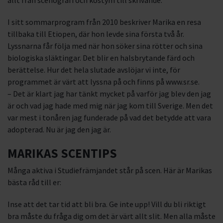
allt från scenografi och kostym till skrivande.
I sitt sommarprogram från 2010 beskriver Marika en resa
tillbaka till Etiopen, där hon levde sina första två år.
Lyssnarna får följa med när hon söker sina rötter och sina
biologiska släktingar. Det blir en halsbrytande färd och
berättelse. Hur det hela slutade avslöjar vi inte, för
programmet är värt att lyssna på och finns på www.sr.se.
– Det är klart jag har tänkt mycket på varför jag blev den jag
är och vad jag hade med mig när jag kom till Sverige. Men det
var mest i tonåren jag funderade på vad det betydde att vara
adopterad. Nu är jag den jag är.
MARIKAS SCENTIPS
Många aktiva i Studiefrämjandet står på scen. Här är Marikas
bästa råd till er:
Inse att det tar tid att bli bra. Ge inte upp! Vill du bli riktigt
bra måste du fråga dig om det är värt allt slit. Men alla måste