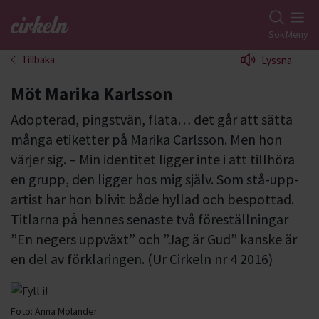
Gå till studiefrämjandets startsida
Sök
Meny
Tillbaka
Lyssna
Möt Marika Karlsson
Adopterad, pingstvän, flata… det går att sätta
många etiketter på Marika Carlsson. Men hon
värjer sig. – Min identitet ligger inte i att tillhöra
en grupp, den ligger hos mig själv. Som stå-upp-
artist har hon blivit både hyllad och bespottad.
Titlarna på hennes senaste två föreställningar
”En negers uppväxt” och ”Jag är Gud” kanske är
en del av förklaringen. (Ur Cirkeln nr 4 2016)
Foto:
Anna Molander