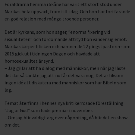
Föräldrarna hemma i Skåne har varit ett stort stöd under
Marikas hela uppväxt, fram till i dag. Och hon har fortfarande
en god relation med många troende personer.
Det är kyrkans, som hon säger, ”enorma fixering vid
sexualiteten” och fördömande attityd hon vänder sig emot.
Marika skärper blicken och nämner de 22 pingstpastorer som
2015 gick ut i tidningen Dagen och hävdade att
homosexualitet är synd.
– Jag gillar att ha dialog med människor, men när jag läste
det där så tänkte jag att nu får det vara nog. Det är liksom
ingen idé att diskutera med människor som har Bibeln som
lag.
Temat återfinns i hennes nya kritikerrosade föreställning
”Jag är Gud” som hade premiär i november.
– Om jag blir väldigt arg över någonting, då blir det en show
om det.