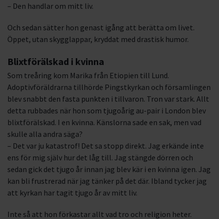
– Den handlar om mitt liv.
Och sedan sätter hon genast igång att berätta om livet.
Öppet, utan skygglappar, kryddat med drastisk humor.
Blixtförälskad i kvinna
Som treåring kom Marika från Etiopien till Lund.
Adoptivföräldrarna tillhörde Pingstkyrkan och församlingen
blev snabbt den fasta punkten i tillvaron. Tron var stark. Allt
detta rubbades när hon som tjugoårig au-pair i London blev
blixtförälskad. I en kvinna. Känslorna sade en sak, men vad
skulle alla andra säga?
– Det var ju katastrof! Det sa stopp direkt. Jag erkände inte
ens för mig själv hur det låg till. Jag stängde dörren och
sedan gick det tjugo år innan jag blev kär i en kvinna igen. Jag
kan bli frustrerad när jag tänker på det där. Ibland tycker jag
att kyrkan har tagit tjugo år av mitt liv.
Inte så att hon förkastar allt vad tro och religion heter.