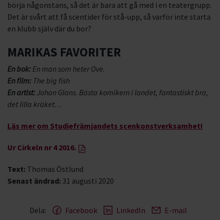
börja någonstans, så det är bara att gå med i en teatergrupp.
Det är svårt att få scentider för stå-upp, så varför inte starta
en klubb själv där du bor?
MARIKAS FAVORITER
En bok:
En man som heter Ove.
En film:
The big fish
En artist:
Johan Glans. Bästa komikern i landet, fantastiskt bra,
det lilla kräket…
Läs mer om Studiefrämjandets scenkonstverksamhet!
Ur Cirkeln nr 4 2016.
Text:
Thomas Östlund
Senast ändrad:
31 augusti 2020
Dela:
Facebook
LinkedIn
E-mail