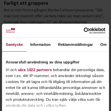
Farligt att gruppera
Det är inte första gången Marika Carlsson provocerar. ”Går
man runt med ett offer-ok hela tiden ser man rasism i allt”,
kontrade hon i tidningen GT när Afrosvenskarnas
riksförbund anmälde hennes förra föreställning ”En negers
uppväxt” för hets mot folkgrupp. Anmälan avslogs – och
hela historien styrkte snarare Marikas uppfattning om faran
Samtycke
Information
Reklaminställningar
Om
med att kategorisera människor i grupper efter hudfärg, kön,
sexuell läggning…
– Det är väl bättre att grunda en vänskap på att jag gillar en
Ansvarsfull användning av dina uppgifter
annan människa och att någon gillar mig, än att gå runt och
säga ”jag är afrosvensk” varje dag och varje sekund.
Vi och
våra 1022 partners
behandlar din personliga data,
som t.ex. ditt IP-nummer, och använder teknologi såsom
Hon känner sig främmande inför begreppet etnicitet.
cookies för att lagra och få tillgång till information på din
– Jag använder inte det ordet. Det speglar ett behov av att
enhet för att kunna tillhandahålla personliga annonser och
stoppa in sig själv och andra i ett fack. Jag har inget behov av
innehåll, annons- och innehållsmätning, åskådarinsikter
det.
och produktutveckling. Du kan själv välja vilka som får
använda din data och i vilka syften.
Samtidigt inser hon att vi människor inte kommer ifrån vår