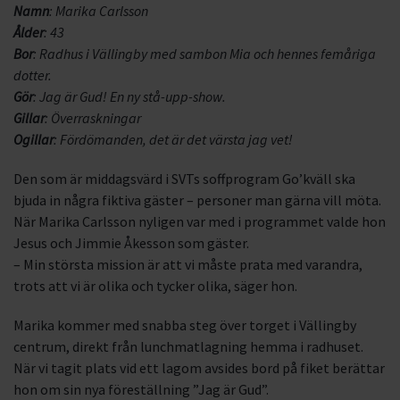
Namn
: Marika Carlsson
Ålder
: 43
Bor
: Radhus i Vällingby med sambon Mia och hennes femåriga
dotter.
Gör
: Jag är Gud! En ny stå-upp-show.
Gillar
: Överraskningar
Ogillar
: Fördömanden, det är det värsta jag vet!
Den som är middagsvärd i SVTs soffprogram Go’kväll ska
bjuda in några fiktiva gäster – personer man gärna vill möta.
När Marika Carlsson nyligen var med i programmet valde hon
Jesus och Jimmie Åkesson som gäster.
– Min största mission är att vi måste prata med varandra,
trots att vi är olika och tycker olika, säger hon.
Marika kommer med snabba steg över torget i Vällingby
centrum, direkt från lunchmatlagning hemma i radhuset.
När vi tagit plats vid ett lagom avsides bord på fiket berättar
hon om sin nya föreställning ”Jag är Gud”.