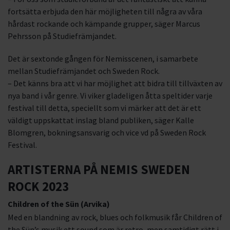
fortsätta erbjuda den här möjligheten till några av våra
hårdast rockande och kämpande grupper, säger Marcus
Pehrsson på Studiefrämjandet.
Det är sextonde gången för Nemisscenen, i samarbete
mellan Studiefrämjandet och Sweden Rock.
– Det känns bra att vi har möjlighet att bidra till tillväxten av
nya band i vår genre. Vi viker gladeligen åtta speltider varje
festival till detta, speciellt som vi märker att det är ett
väldigt uppskattat inslag bland publiken, säger Kalle
Blomgren, bokningsansvarig och vice vd på Sweden Rock
Festival.
ARTISTERNA PÅ NEMIS SWEDEN
ROCK 2023
Children of the Sün (Arvika)
Med en blandning av rock, blues och folkmusik får Children of
the Sün’s musik ett sound som är retro, men samtidigt rätt i