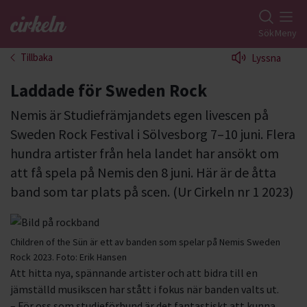
Gå till studiefrämjandets startsida
Sök
Meny
Tillbaka
Lyssna
Laddade för Sweden Rock
Nemis är Studiefrämjandets egen livescen på
Sweden Rock Festival i Sölvesborg 7–10 juni. Flera
hundra artister från hela landet har ansökt om
att få spela på Nemis den 8 juni. Här är de åtta
band som tar plats på scen. (Ur Cirkeln nr 1 2023)
Children of the Sün är ett av banden som spelar på Nemis Sweden
Rock 2023.
Foto:
Erik Hansen
Att hitta nya, spännande artister och att bidra till en
jämställd musikscen har stått i fokus när banden valts ut.
– För oss som studieförbund är det fantastiskt att kunna