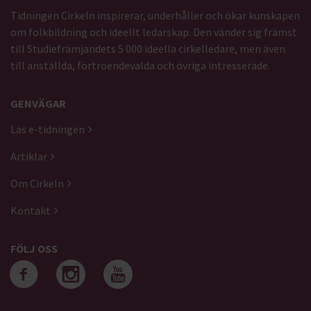
Tidningen Cirkeln inspirerar, underhåller och ökar kunskapen
om folkbildning och ideellt ledarskap. Den vänder sig främst
till Studiefrämjandets 5 000 ideella cirkelledare, men även
till anställda, förtroendevalda och övriga intresserade.
GENVÄGAR
Läs e-tidningen
Artiklar
Om Cirkeln
Kontakt
FÖLJ OSS
Följ oss på facebook
Följ oss på instagra
Följ oss på yout