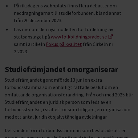
På riksdagens webbplats finns flera debatter om
neddragningarna till studieförbunden, bland annat
från 20 december 2023.
Läs mer om den nya modellen för fördelning av
statsanslaget på
www.folkbildningsradet.se
samt i artikeln
Fokus på kvalitet
från Cirkeln nr
2.2023.
Studiefrämjandet omorganiserar
Studiefrämjandet genomförde 13 juni en extra
förbundsstämma som enhälligt fattade beslut om en
omfattande organisationsförändring. Från och med 2025 blir
Studiefrämjandet en juridisk person som leds av en
förbundsstyrelse, i stället för som tidigare, en organisation
med ett antal juridiskt självständiga avdelningar.
Det var den förra förbundsstämman som beslutade att en
organisationsöversyn skulle göras. Arbetet intensifierades