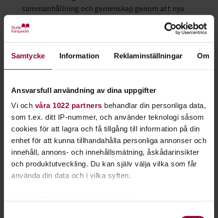
sammanhållning och gemenskap genom att nya
målgrupper nås och att personer med olika
bakgrund och förutsättningar möts i folkbildande
sammanhang.
Samtycke
Information
Reklaminställningar
Om
Minskade statsanslag och nytt
bidragssystem
Ansvarsfull användning av dina uppgifter
Redan innan folkbildningsutredningen presenterades hade
Vi och
våra 1022 partners
behandlar din personliga data,
stora förändringar skett i folkbildningspolitiken.
som t.ex. ditt IP-nummer, och använder teknologi såsom
cookies för att lagra och få tillgång till information på din
I budgetpropositionen för 2024 föreslog regeringen en
enhet för att kunna tillhandahålla personliga annonser och
nedskärning i anslaget till studieförbunden med 500
innehåll, annons- och innehållsmätning, åskådarinsikter
miljoner kronor. Det motsvarar en tredjedel av
och produktutveckling. Du kan själv välja vilka som får
studieförbundens årliga statsbidrag. Nedskärningen ska
använda din data och i vilka syften.
göras successivt över tre år.
Med din tillåtelse skulle vi även vilja:
I år minskar statsanslaget till studieförbunden med 250
Samla in information om din geografiska plats
Samtyckesval
miljoner kronor. Det är den största minskningen av