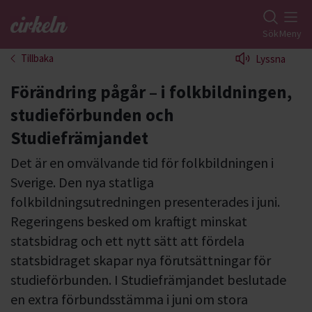
Gå till studiefrämjandets startsida
Sök
Meny
Tillbaka
Lyssna
Förändring pågår – i folkbildningen,
studieförbunden och
Studiefrämjandet
Det är en omvälvande tid för folkbildningen i
Sverige. Den nya statliga
folkbildningsutredningen presenterades i juni.
Regeringens besked om kraftigt minskat
statsbidrag och ett nytt sätt att fördela
statsbidraget skapar nya förutsättningar för
studieförbunden. I Studiefrämjandet beslutade
en extra förbundsstämma i juni om stora