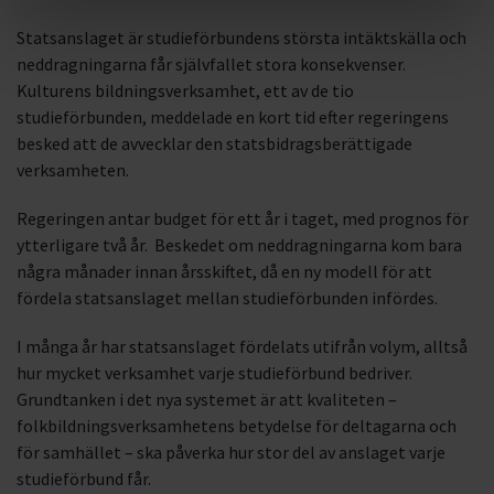
Statsanslaget är studieförbundens största intäktskälla och
neddragningarna får självfallet stora konsekvenser.
Kulturens bildningsverksamhet, ett av de tio
studieförbunden, meddelade en kort tid efter regeringens
besked att de avvecklar den statsbidragsberättigade
verksamheten.
Regeringen antar budget för ett år i taget, med prognos för
ytterligare två år. Beskedet om neddragningarna kom bara
några månader innan årsskiftet, då en ny modell för att
fördela statsanslaget mellan studieförbunden infördes.
I många år har statsanslaget fördelats utifrån volym, alltså
hur mycket verksamhet varje studieförbund bedriver.
Grundtanken i det nya systemet är att kvaliteten –
folkbildningsverksamhetens betydelse för deltagarna och
för samhället – ska påverka hur stor del av anslaget varje
studieförbund får.