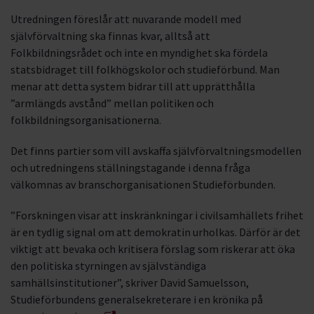
Utredningen föreslår att nuvarande modell med
självförvaltning ska finnas kvar, alltså att
Folkbildningsrådet och inte en myndighet ska fördela
statsbidraget till folkhögskolor och studieförbund. Man
menar att detta system bidrar till att upprätthålla
”armlängds avstånd” mellan politiken och
folkbildningsorganisationerna.
Det finns partier som vill avskaffa självförvaltningsmodellen
och utredningens ställningstagande i denna fråga
välkomnas av branschorganisationen Studieförbunden.
”Forskningen visar att inskränkningar i civilsamhällets frihet
är en tydlig signal om att demokratin urholkas. Därför är det
viktigt att bevaka och kritisera förslag som riskerar att öka
den politiska styrningen av självständiga
samhällsinstitutioner”, skriver David Samuelsson,
Studieförbundens generalsekreterare i en krönika på