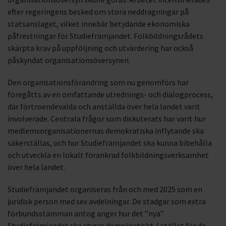
efter regeringens besked om stora neddragningar på
statsanslaget, vilket innebär betydande ekonomiska
påfrestningar för Studiefrämjandet. Folkbildningsrådets
skärpta krav på uppföljning och utvärdering har också
påskyndat organisationsöversynen.
Den organisationsförändring som nu genomförs har
föregåtts av en omfattande utrednings- och dialogprocess,
där förtroendevalda och anställda över hela landet varit
involverade. Centrala frågor som diskuterats har varit hur
medlemsorganisationernas demokratiska inflytande ska
säkerställas, och hur Studiefrämjandet ska kunna bibehålla
och utveckla en lokalt förankrad folkbildningsverksamhet
över hela landet.
Studiefrämjandet organiseras från och med 2025 som en
juridisk person med sex avdelningar. De stadgar som extra
förbundsstämman antog anger hur det ”nya”
Studiefrämjandet ska styras demokratiskt. I stället för de