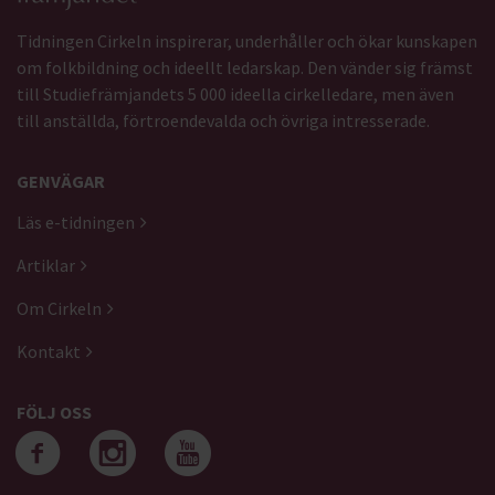
Tidningen Cirkeln inspirerar, underhåller och ökar kunskapen
om folkbildning och ideellt ledarskap. Den vänder sig främst
till Studiefrämjandets 5 000 ideella cirkelledare, men även
till anställda, förtroendevalda och övriga intresserade.
GENVÄGAR
Läs e-tidningen
Artiklar
Om Cirkeln
Kontakt
FÖLJ OSS
Följ oss på facebook
Följ oss på instagra
Följ oss på yout