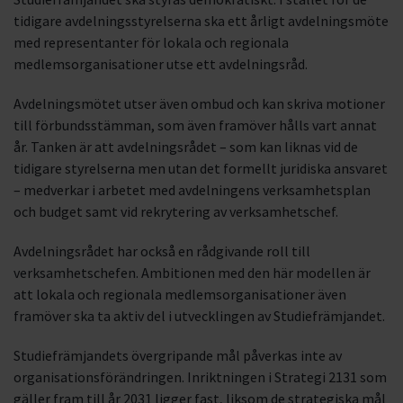
tidigare avdelningsstyrelserna ska ett årligt avdelningsmöte
med representanter för lokala och regionala
medlemsorganisationer utse ett avdelningsråd.
Avdelningsmötet utser även ombud och kan skriva motioner
till förbundsstämman, som även framöver hålls vart annat
år. Tanken är att avdelningsrådet – som kan liknas vid de
tidigare styrelserna men utan det formellt juridiska ansvaret
– medverkar i arbetet med avdelningens verksamhetsplan
och budget samt vid rekrytering av verksamhetschef.
Avdelningsrådet har också en rådgivande roll till
verksamhetschefen. Ambitionen med den här modellen är
att lokala och regionala medlemsorganisationer även
framöver ska ta aktiv del i utvecklingen av Studiefrämjandet.
Studiefrämjandets övergripande mål påverkas inte av
organisationsförändringen. Inriktningen i Strategi 2131 som
gäller fram till år 2031 ligger fast, liksom de strategiska mål