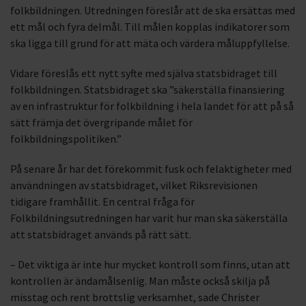
folkbildningen. Utredningen föreslår att de ska ersättas med
ett mål och fyra delmål. Till målen kopplas indikatorer som
ska ligga till grund för att mäta och värdera måluppfyllelse.
Vidare föreslås ett nytt syfte med själva statsbidraget till
folkbildningen. Statsbidraget ska ”säkerställa finansiering
av en infrastruktur för folkbildning i hela landet för att på så
sätt främja det övergripande målet för
folkbildningspolitiken.”
På senare år har det förekommit fusk och felaktigheter med
användningen av statsbidraget, vilket Riksrevisionen
tidigare framhållit. En central fråga för
Folkbildningsutredningen har varit hur man ska säkerställa
att statsbidraget används på rätt sätt.
– Det viktiga är inte hur mycket kontroll som finns, utan att
kontrollen är ändamålsenlig. Man måste också skilja på
misstag och rent brottslig verksamhet, sade Christer