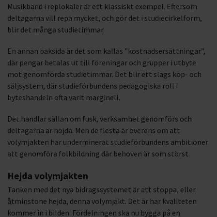
Musikband i replokaler är ett klassiskt exempel. Eftersom
deltagarna vill repa mycket, och gör det i studiecirkelform,
blir det många studietimmar.
En annan baksida är det som kallas ”kostnadsersättningar”,
där pengar betalas ut till föreningar och grupper i utbyte
mot genomförda studietimmar. Det blir ett slags köp- och
säljsystem, där studieförbundens pedagogiska roll i
byteshandeln ofta varit marginell.
Det handlar sällan om fusk, verksamhet genomförs och
deltagarna är nöjda. Men de flesta är överens om att
volymjakten har underminerat studieförbundens ambitioner
att genomföra folkbildning där behoven är som störst.
Hejda volymjakten
Tanken med det nya bidragssystemet är att stoppa, eller
åtminstone hejda, denna volymjakt. Det är här kvaliteten
kommer in i bilden. Fördelningen ska nu bygga på en