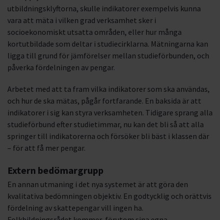
utbildningsklyftorna, skulle indikatorer exempelvis kunna
vara att mäta i vilken grad verksamhet sker i
socioekonomiskt utsatta områden, eller hur många
kortutbildade som deltar i studiecirklarna. Mätningarna kan
ligga till grund för jämförelser mellan studieförbunden, och
påverka fördelningen av pengar.
Arbetet med att ta fram vilka indikatorer som ska användas,
och hur de ska mätas, pågår fortfarande. En baksida är att
indikatorer i sig kan styra verksamheten. Tidigare sprang alla
studieförbund efter studietimmar, nu kan det bli så att alla
springer till indikatorerna och försöker bli bäst i klassen där
– för att få mer pengar.
Extern bedömargrupp
En annan utmaning i det nya systemet är att göra den
kvalitativa bedömningen objektiv. En godtycklig och orättvis
fördelning av skattepengar vill ingen ha.
Folkbildningsrådet kommer, förutom sina egna