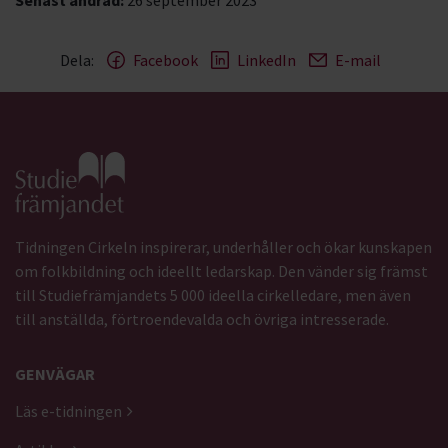
Senast ändrad:
26 september 2023
Dela:
Facebook
LinkedIn
E-mail
Gå till studiefrämjandets startsida
Tidningen Cirkeln inspirerar, underhåller och ökar kunskapen
om folkbildning och ideellt ledarskap. Den vänder sig främst
till Studiefrämjandets 5 000 ideella cirkelledare, men även
till anställda, förtroendevalda och övriga intresserade.
GENVÄGAR
Läs e-tidningen