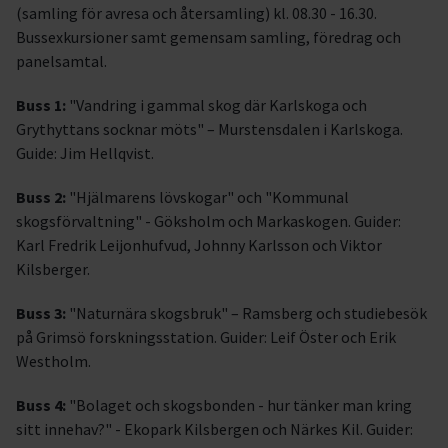
(samling för avresa och återsamling)
kl. 08.30 - 16.30.
Bussexkursioner samt gemensam samling, föredrag och
panelsamtal.
Buss 1:
"Vandring i gammal skog där Karlskoga och
Grythyttans socknar möts" – Murstensdalen i Karlskoga.
Guide: Jim Hellqvist.
Buss 2:
"Hjälmarens lövskogar" och "Kommunal
skogsförvaltning" - Göksholm och Markaskogen. Guider:
Karl Fredrik Leijonhufvud, Johnny Karlsson och Viktor
Kilsberger.
Buss 3:
"Naturnära skogsbruk" – Ramsberg och studiebesök
på Grimsö forskningsstation. Guider: Leif Öster och Erik
Westholm.
Buss 4:
"Bolaget och skogsbonden - hur tänker man kring
sitt innehav?" - Ekopark Kilsbergen och Närkes Kil. Guider: