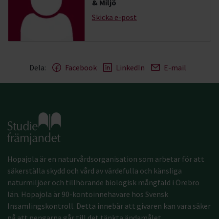
& Miljö
Skicka e-post
Dela:
Facebook
LinkedIn
E-mail
Gå till studiefrämjandets startsida
Hopajola är en naturvårdsorganisation som arbetar för att
säkerställa skydd och vård av värdefulla och känsliga
naturmiljöer och tillhörande biologisk mångfald i Örebro
län. Hopajola är 90-kontoinnehavare hos Svensk
Insamlingskontroll. Detta innebär att givaren kan vara säker
på att pengarna går till det tänkta ändamålet.