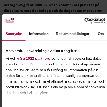
deltagaravgift är 1000 kr. Detta kommer att justeras på
din faktura med det belopp och de dagar som motsvarar
ditt deltagande.
Målgrupp
Samtycke
Information
Reklaminställningar
Om
Konferensen vänder sig till lokala/regionala politiker,
myndigheter, tjänstepersoner, företagare, markägare,
ideella samt intresserad allmänhet.
Ansvarsfull användning av dina uppgifter
Plats & tillgänglighet
Vi och
våra 1022 partners
behandlar din personliga data,
som t.ex. ditt IP-nummer, och använder teknologi såsom
Dag 1, fredag 2 oktober kl. 08.00 - 17.00
Konferensen
cookies för att lagra och få tillgång till information på din
kommer att hållas i Wilandersalen vid Universitetssjukhuset
enhet för att kunna tillhandahålla personliga annonser och
Örebro M-huset, USÖ. Lokalen är tillgänglighetsanpassad.
innehåll, annons- och innehållsmätning, åskådarinsikter och
produktutveckling. Du kan själv välja vilka som får använda
Dag 2, lördag 3 oktober kl. 08.30 – 16.30
Bussexkursioner.
din data och i vilka syften.
Bussarna utgår från Konferens & Restaurang Svalan –
Brunnsparken (parkera gärna längst upp på stora planen).
Med din tillåtelse skulle vi även vilja:
Buss exkursion nr 2, "Kommunal skogsförvaltning"-