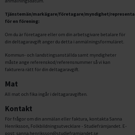
anmälningsdatum.
Tjänstemän/markägare/företagare/myndighet/representa
för en förening:
Om du är företagare eller om din arbetsgivare betalare för
din deltagaravgift anger du detta i anmälningsformuläret.
Kommun- och landstingsanställda samt myndigheter
måste ange referenskod/referensnummer så vi kan
fakturera rätt för din deltagaravgift.
Mat
All mat och fika ingår i deltagaravgiften.
Kontakt
För frågor om din anmälan eller faktura, kontakta Sanna
Henriksson, Folkbildningsutvecklare - Studiefrämjandet. E-
post: sanna.henriksson@studieframjandet.se