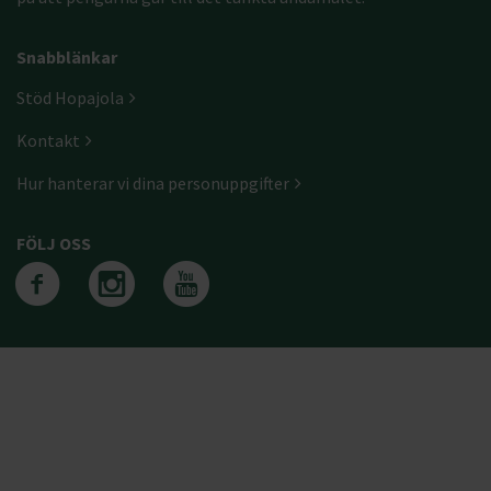
Snabblänkar
Stöd Hopajola
Kontakt
Hur hanterar vi dina personuppgifter
FÖLJ OSS
Följ oss på facebook
Följ oss på instagra
Följ oss på yout