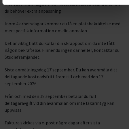
● om det finns något vi bör veta, ex. hälsotillstånd eller om
du behöver extra anpassning
Inom 4 arbetsdagar kommer du få en platsbekräftelse med
mer specifik information om din anmälan.
Det är viktigt att du kollar din skräppost om du inte fått
någon bekräftelse. Finner du ingen där heller, kontaktar du
Studiefrämjandet.
Sista anmälningsdag 17 september. Du kan avanmäla ditt
deltagande kostnadsfritt fram till och med den 17
september 2026.
Från och med den 18 september betalar du full
deltagaravgift vid din avanmälan om inte läkarintyg kan
uppvisas.
Faktura skickas via e-post några dagar efter sista