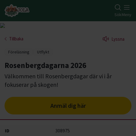
Gå till studiefrämjandets startsida
Sök
Meny
Tillbaka
Lyssna
Föreläsning
Utflykt
Rosenbergdagarna 2026
Välkommen till Rosenbergdagar där vi i år
fokuserar på skogen!
Anmäl dig här
ID
308975