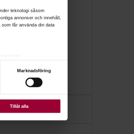
änder teknologi såsom
rsonliga annonser och innehåll,
a som får använda din data
lera meter
ryck)
Marknadsföring
ljsektionen
. Du kan ändra
ats. Vissa kakor är
Tillåt alla