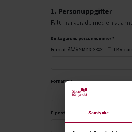
1. Personuppgifter
Fält markerade med en stjärna (
Deltagarens personnummer *
Format: ÅÅÅÅMMDD-XXXX
LMA-nu
Förnamn *
E-postadress *
Samtycke