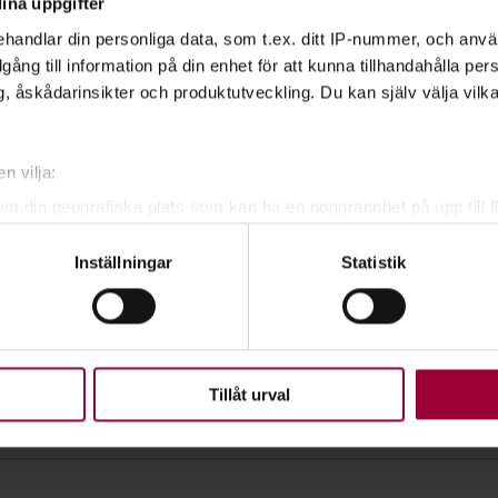
ina uppgifter
handlar din personliga data, som t.ex. ditt IP-nummer, och anv
illgång till information på din enhet för att kunna tillhandahålla pe
, åskådarinsikter och produktutveckling. Du kan själv välja vilk
n vilja:
om din geografiska plats som kan ha en noggrannhet på upp till f
genom att aktivt skanna den för specifika kännetecken (fingeravt
Inställningar
Statistik
rsonliga uppgifter behandlas och ställ in dina preferenser i
deta
ke när som helst från cookie-förklaringen.
upplevelse som möjligt använder vi kakor (cookies) på vår webbpl
en ska fungera. Andra är valbara.
Tillåt urval