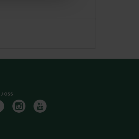
J OSS
Följ oss på facebook
Följ oss på instagram
Följ oss på youtub