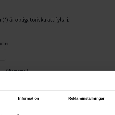
*) är obligatoriska att fylla i.
mmer
Efternamn *
Information
Reklaminställningar