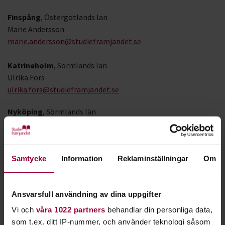
Finspång
, Östergötlands län
Marie Andersson
marie.andersson@studieframjandet.se
Katrineholm
, Sörmlands län
Ulrika Fors
ulrika.fors@studieframjandet.se
Nyköping
, Sörmlands län
Susanna Engman
susanna.engman@studieframjandet.se
Samtycke
Information
Reklaminställningar
Om
Stockholm
, Stockholms län
Veronica Araya
veronica.araya@studieframjandet.se
Ansvarsfull användning av dina uppgifter
Strängnäs
, Sörmlands län
Vi och
våra 1022 partners
behandlar din personliga data,
Zandra Grandin
som t.ex. ditt IP-nummer, och använder teknologi såsom