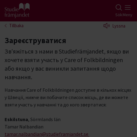
Gå till studiefrämjandets startsida
Sök
Meny
Tillbaka
Lyssna
Зареєструватися
Зв’яжіться з нами в Studiefrämjandet, якщо ви
хочете взяти участь у Care of Folkbildningen
або якщо у вас виникли запитання щодо
навчання.
Навчання Care of Folkbildningen доступне в кількох місцях
у Швеції, нижче ви побачите список місць, де ви можете
взяти участь у навчанні та до кого звертатися:
Eskilstuna
, Sörmlands län
Tamar Nalbandian
tamar.nalbandian@studieframjandet.se