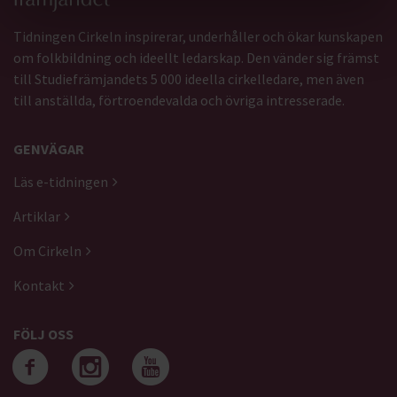
Tidningen Cirkeln inspirerar, underhåller och ökar kunskapen
om folkbildning och ideellt ledarskap. Den vänder sig främst
till Studiefrämjandets 5 000 ideella cirkelledare, men även
till anställda, förtroendevalda och övriga intresserade.
GENVÄGAR
Läs e-tidningen
Artiklar
Om Cirkeln
Kontakt
FÖLJ OSS
Följ oss på facebook
Följ oss på instagra
Följ oss på yout