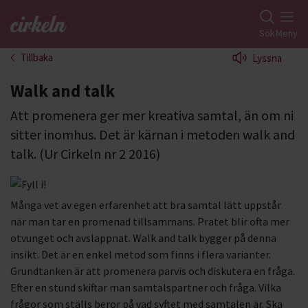
Gå till studiefrämjandets startsida
Sök
Meny
Tillbaka
Lyssna
Walk and talk
Att promenera ger mer kreativa samtal, än om ni
sitter inomhus. Det är kärnan i metoden walk and
talk. (Ur Cirkeln nr 2 2016)
Många vet av egen erfarenhet att bra samtal lätt uppstår
när man tar en promenad tillsammans. Pratet blir ofta mer
otvunget och avslappnat. Walk and talk bygger på denna
insikt. Det är en enkel metod som finns i flera varianter.
Grundtanken är att promenera parvis och diskutera en fråga.
Efter en stund skiftar man samtalspartner och fråga. Vilka
frågor som ställs beror på vad syftet med samtalen är. Ska