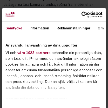
deltagarna lära känna varandra, spåna fram idéer eller
diskutera värderingsfrågor.
Södra Stockholms folkhögskola i Skärholmen har använt sig
av metoden i sin ”inkluderapromenad” vid terminstarterna.
Samtycke
Information
Reklaminställningar
Om
Ett sätt för deltagarna att tidigt lära känna varandra.
– Det fungerar väldigt bra. Det blir avspända möten och det
verkar som folk har lättare att öppna sig för varandra när de
Ansvarsfull användning av dina uppgifter
promenerar utomhus, säger Magnus Dagvall, lärare på
Vi och
våra 1022 partners
behandlar din personliga data,
skolan.
som t.ex. ditt IP-nummer, och använder teknologi såsom
cookies för att lagra och få tillgång till information på din
Deltagarna går två och två, på en idyllisk stig i naturen nära
enhet för att kunna tillhandahålla personliga annonser och
Skärholmen. Efter 5–7 minuters promenad byter man
innehåll, annons- och innehållsmätning, åskådarinsikter
partner och fråga.
och produktutveckling. Du kan själv välja vilka som får
– På skolan jobbar vi aktivt för inkludering och mot rasism,
använda din data och i vilka syften.
och därför lyfter vi sådana frågor vid promenaden.
Med din tillåtelse skulle vi även vilja:
Några exempel på frågor är ”vad kommer du ifrån?”, ”vad är
fördomar?” och ”vad är svensk och vad är svenskt?”
Samla in information om din geografiska plats
Samtyckesval