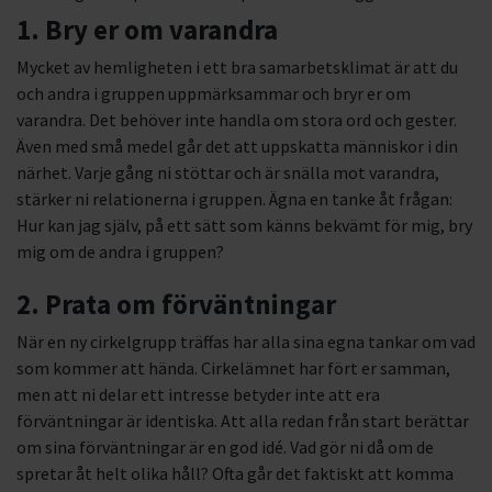
1. Bry er om varandra
Mycket av hemligheten i ett bra samarbetsklimat är att du
och andra i gruppen uppmärksammar och bryr er om
varandra. Det behöver inte handla om stora ord och gester.
Även med små medel går det att uppskatta människor i din
närhet. Varje gång ni stöttar och är snälla mot varandra,
stärker ni relationerna i gruppen. Ägna en tanke åt frågan:
Hur kan jag själv, på ett sätt som känns bekvämt för mig, bry
mig om de andra i gruppen?
2. Prata om förväntningar
När en ny cirkelgrupp träffas har alla sina egna tankar om vad
som kommer att hända. Cirkelämnet har fört er samman,
men att ni delar ett intresse betyder inte att era
förväntningar är identiska. Att alla redan från start berättar
om sina förväntningar är en god idé. Vad gör ni då om de
spretar åt helt olika håll? Ofta går det faktiskt att komma