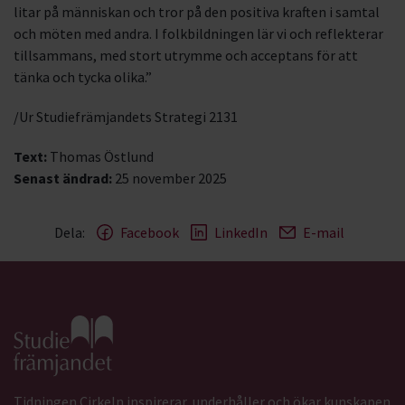
litar på människan och tror på den positiva kraften i samtal
och möten med andra. I folkbildningen lär vi och reflekterar
tillsammans, med stort utrymme och acceptans för att
tänka och tycka olika.”
/Ur Studiefrämjandets Strategi 2131
Text:
Thomas Östlund
Senast ändrad:
25 november 2025
Dela:
Facebook
LinkedIn
E-mail
Gå till studiefrämjandets startsida
Tidningen Cirkeln inspirerar, underhåller och ökar kunskapen