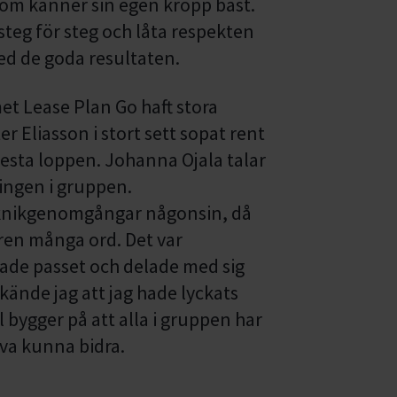
 som känner sin egen kropp bäst.
steg för steg och låta respekten
d de goda resultaten.
t Lease Plan Go haft stora
 Eliasson i stort sett sopat rent
lesta loppen. Johanna Ojala talar
ingen i gruppen.
 teknikgenomgångar någonsin, då
ren många ord. Det var
de passet och delade med sig
å kände jag att jag hade lyckats
 bygger på att alla i gruppen har
lva kunna bidra.