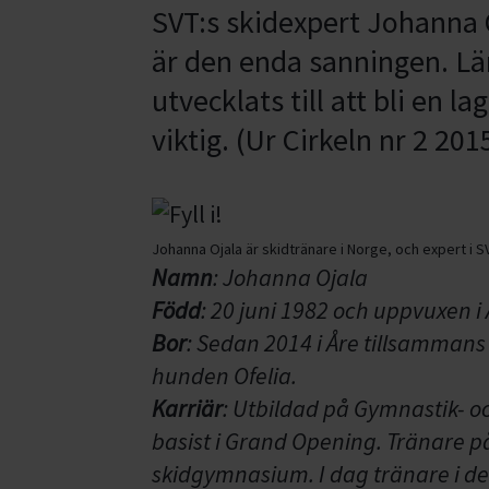
SVT:s skidexpert Johanna 
är den enda sanningen. L
utvecklats till att bli en l
viktig. (Ur Cirkeln nr 2 201
Johanna Ojala är skidtränare i Norge, och expert i S
Namn
: Johanna Ojala
Född
: 20 juni 1982 och uppvuxen i
Bor
: Sedan 2014 i Åre tillsamman
hunden Ofelia.
Karriär
: Utbildad på Gymnastik- o
basist i Grand Opening. Tränare p
skidgymnasium. I dag tränare i de