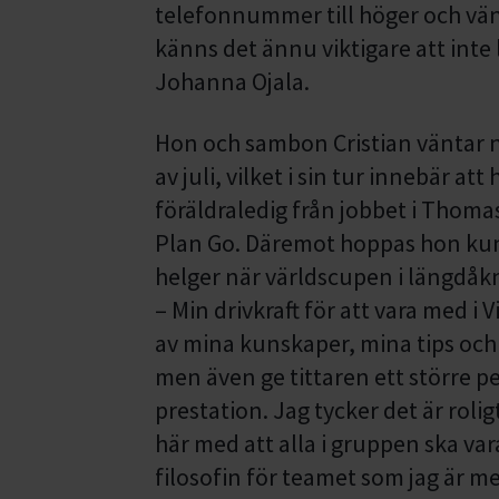
telefonnummer till höger och vän
känns det ännu viktigare att inte 
Johanna Ojala.
Hon och sambon Cristian väntar nä
av juli, vilket i sin tur innebär a
föräldraledig från jobbet i Thom
Plan Go. Däremot hoppas hon kun
helger när världscupen i längdåkn
– Min drivkraft för att vara med i
av mina kunskaper, mina tips och 
men även ge tittaren ett större p
prestation. Jag tycker det är rolig
här med att alla i gruppen ska va
filosofin för teamet som jag är me