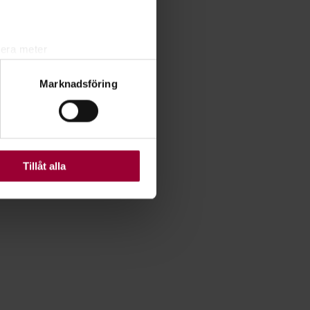
lera meter
ryck)
Marknadsföring
ljsektionen
. Du kan ändra
ats. Vissa kakor är
Tillåt alla