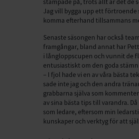
stampade på, trots allt är det de
Jag vill bygga upp ett förtroende 
komma efterhand tillsammans me
Senaste säsongen har också teame
framgångar, bland annat har Petter
i långloppscupen och vunnit de f
entusiastiskt om den goda stämn
– I fjol hade vi en av våra bästa
sade inte jag och den andra träna
grabbarna själva som kommentera
av sina bästa tips till varandra. D
som ledare, eftersom min ledarstil
kunskaper och verktyg för att sjä