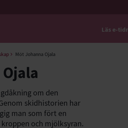
Läs e-tid
a
skap
Möt Johanna Ojala
 Ojala
ängdåkning om den
 Genom skidhistorien har
ggig man som fört en
kroppen och mjölksyran.