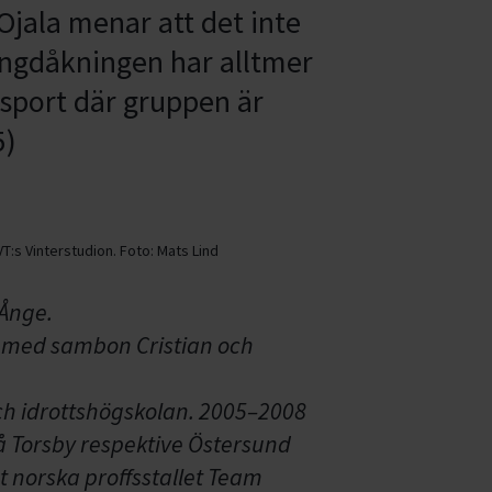
Ojala menar att det inte
ängdåkningen har alltmer
agsport där gruppen är
5)
VT:s Vinterstudion.
Foto:
Mats Lind
 Ånge.
s med sambon Cristian och
ch idrottshögskolan. 2005–2008
å Torsby respektive Östersund
t norska proffsstallet Team