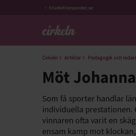
Studiefrämjandet.se
Gå till studiefrämjandets startsid
Cirkeln
Artiklar
Pedagogik och ledar
Möt Johanna
Som få sporter handlar l
individuella prestationen.
vinnaren ofta varit en skä
ensam kamp mot klockan, 