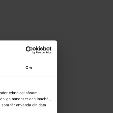
Om
änder teknologi såsom
rsonliga annonser och innehåll,
a som får använda din data