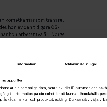
en kometkarriär som tränare,
es hon av den tidigare OS-
ar hon arbetat två år i Norge
tränare i längdåkningsvärlden.
 jag först jättenervös och
 till så meriterade åkare.
nas en anledning till att de hör
Information
Reklaminställningar
ag nervös till en början, i Norge är
och det finns en oerhörd press
ina uppgifter
get.
handlar din personliga data, som t.ex. ditt IP-nummer, och anv
illgång till information på din enhet för att kunna tillhandahålla pe
p te och en bit smörgåstårta vid
, åskådarinsikter och produktutveckling. Du kan själv välja vilk
anna Ojala att bristen på