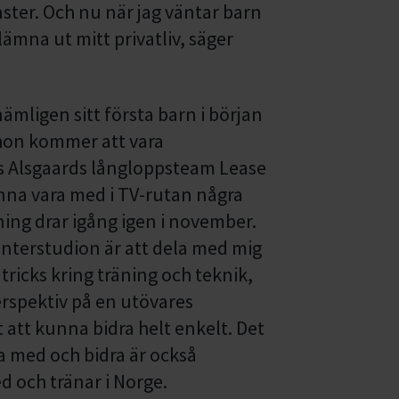
ster. Och nu när jag väntar barn
lämna ut mitt privatliv, säger
mligen sitt första barn i början
tt hon kommer att vara
as Alsgaards långloppsteam Lease
na vara med i TV-rutan några
ing drar igång igen i november.
 Vinterstudion är att dela med mig
tricks kring träning och teknik,
erspektiv på en utövares
t att kunna bidra helt enkelt. Det
ra med och bidra är också
d och tränar i Norge.