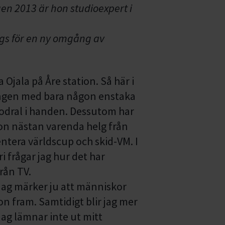
en 2013 är hon studioexpert i
ags för en ny omgång av
 Ojala på Åre station. Så här i
rrongen med bara någon enstaka
fodral i handen. Dessutom har
ion nästan varenda helg från
ntera världscup och skid-VM. I
ri frågar jag hur det har
från TV.
 Jag märker ju att människor
on fram. Samtidigt blir jag mer
Jag lämnar inte ut mitt