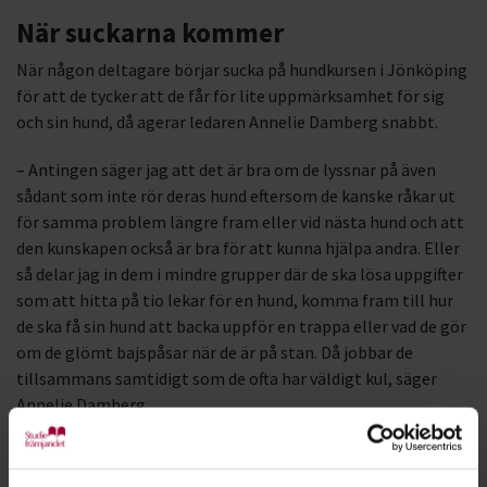
När suckarna kommer
När någon deltagare börjar sucka på hundkursen i Jönköping
för att de tycker att de får för lite uppmärksamhet för sig
och sin hund, då agerar ledaren Annelie Damberg snabbt.
– Antingen säger jag att det är bra om de lyssnar på även
sådant som inte rör deras hund eftersom de kanske råkar ut
för samma problem längre fram eller vid nästa hund och att
den kunskapen också är bra för att kunna hjälpa andra. Eller
så delar jag in dem i mindre grupper där de ska lösa uppgifter
som att hitta på tio lekar för en hund, komma fram till hur
de ska få sin hund att backa uppför en trappa eller vad de gör
om de glömt bajspåsar när de är på stan. Då jobbar de
tillsammans samtidigt som de ofta har väldigt kul, säger
Annelie Damberg.
Hållplatser