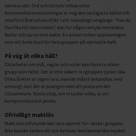
samma sätt. Ord och uttryck tolkas olika.
kommunikationsstörningar är nog den vanligaste källan till
missförstånd och konflikt i allt mänskligt umgänge. ”Kan du
fixa fika till nästa möte”, kan för någon betyda hembakta
bullar och sju sorters kakor. En annan tolkar uppmaningen
som att boka bord för hela gruppen på närmaste kafé.
På väg åt olika håll?
Oklarheter om mål, regler och roller kan förvirra vilken
grupp som helst. Det är inte säkert ni i gruppen tycker lika.
Olika åsikter är ingen fara, men de måste behandlas med
omsorg! Just det är poängen med att prata om det
tillsammans. Nästa steg, om ni tycker olika, är att
kompromissa och jämka.
Ofrivilligt maktlös
Makt och inflytande kan vara ojämnt för- delad i gruppen.
Alla kanske varken vill och behöver bestämma lika mycket