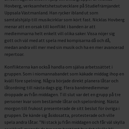
Hovberg, verksamhetshetsutvecklare på Studiefrämjandet
Uppsala Västmanland. Han rycker ibland ut som
samtalshjälp till musikcirklar som kört fast. Nicklas Hovberg
menar att en orsak till konflikt i banden är att
medlemmarna helt enkelt vill olika saker. Vissa nöjer sig
gott och väl med att spela med kompisarna då och då,
medan andra vill mer med sin musik och ha en mer avancerad
repertoar.
Konflikterna kan också handla om själva arbetssättet i
gruppen. Som i niomannabandet som käkade middag ihop en
kväll före spelning. Några började direkt planera låtar och
låtordning till nästa dags gig. Flera bandmedlemmar
droppade av från middagen. Till slut var det en grupp på tre
personer kvar som bestämde låtar och spelordning. Nästa
morgon till frukost presenterade de sitt beslut för övriga i
gruppen. De kände sig åsidosatta, protesterade och ville
spela andra låtar. ”Ni stack ju från middagen och får väl skylla