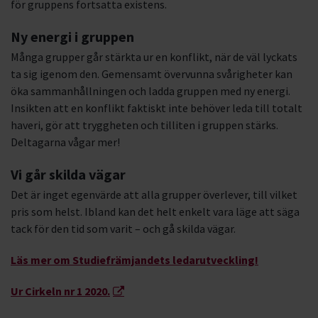
för gruppens fortsatta existens.
Ny energi i gruppen
Många grupper går stärkta ur en konflikt, när de väl lyckats
ta sig igenom den. Gemensamt övervunna svårigheter kan
öka sammanhållningen och ladda gruppen med ny energi.
Insikten att en konflikt faktiskt inte behöver leda till totalt
haveri, gör att tryggheten och tilliten i gruppen stärks.
Deltagarna vågar mer!
Vi går skilda vägar
Det är inget egenvärde att alla grupper överlever, till vilket
pris som helst. Ibland kan det helt enkelt vara läge att säga
tack för den tid som varit – och gå skilda vägar.
Läs mer om Studiefrämjandets ledarutveckling!
Ur Cirkeln nr 1 2020.