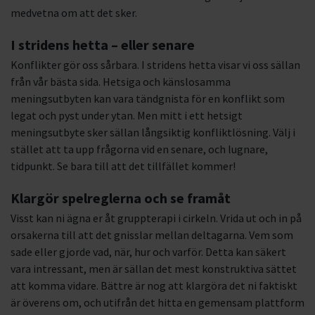
medvetna om att det sker.
I stridens hetta – eller senare
Konflikter gör oss sårbara. I stridens hetta visar vi oss sällan
från vår bästa sida. Hetsiga och känslosamma
meningsutbyten kan vara tändgnista för en konflikt som
legat och pyst under ytan. Men mitt i ett hetsigt
meningsutbyte sker sällan långsiktig konfliktlösning. Välj i
stället att ta upp frågorna vid en senare, och lugnare,
tidpunkt. Se bara till att det tillfället kommer!
Klargör spelreglerna och se framåt
Visst kan ni ägna er åt gruppterapi i cirkeln. Vrida ut och in på
orsakerna till att det gnisslar mellan deltagarna. Vem som
sade eller gjorde vad, när, hur och varför. Detta kan säkert
vara intressant, men är sällan det mest konstruktiva sättet
att komma vidare. Bättre är nog att klargöra det ni faktiskt
är överens om, och utifrån det hitta en gemensam plattform