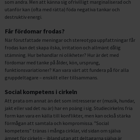
som andra. Men att känna sig ofrivilligt marginaliserad och
utanför kan (ofta med rätta) föda negativa tankar och
destruktiv energi.
Får fördomar frodas?
När förutfattade meningar och stereotypa uppfattningar får
frodas kan det skapa ilska, irritation och allmänt dålig
stämning. Hur behandlar ni olikheter? Hur är det med
fördomar med tanke på ålder, kön, ursprung,
funktionsvariationer? Kan vara värt att fundera på för alla
gruppdeltagare – enskilt eller tillsammans.
Social kompetens i cirkeln
Att prata om annat än det som intresserar er (musik, hundar,
jakt eller vad det nu är) har en poäng i sig. Studiecirkelns fria
form kan vara en källa till konflikter, men kan också stärka
förmågan att samtala och kompromissa. ”Social
kompetens” tränas i många cirklar, vid sidan om själva
ämnet för cirkeln – ibland utan att deltagarna själva är