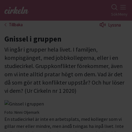
Gå till studiefrämjandets startsida
Sök
Meny
Tillbaka
Lyssna
Gnissel i gruppen
Vi ingår i grupper hela livet. I familjen,
kompisgänget, med jobbkollegerna, eller i en
studiecirkel. Gruppkonflikter förekommer, även
om vi inte alltid pratar högt om dem. Vad är det
då som gör att konflikter uppstår? Och hur löser
vi dem? (Ur Cirkeln nr 1 2020)
Foto:
Ninni Oljemark
En studiecirkel är inte en arbetsplats, med kolleger som vi
gillar mer eller mindre, men ändå tvingas ha inpå livet. Inte