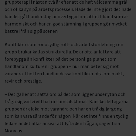
gruppterapi i nästan två år efter att de haft våldsamma gräl
och olika syn på arbetsprocessen. Hade de inte gjort det hade
bandet gått under. Jag är övertygad om att ett band som är
harmoniskt och har en god stämning i gruppen gör mycket
bättre ifrån sig på scenen.
Konflikter som rör otydlig roll- och arbetsfördelning i en
grupp brukar kallas strukturella. De är ofta är lättare att
förebygga än konflikter på det personliga planet som
handlar om kulturen i gruppen – hur man beter sig mot
varandra. I botten handlar dessa konflikter ofta om makt,
revir och prestige.
– Det gäller att sätta ord på det som ligger under ytan och
fråga sig vad vi vill ha för samtalsklimat. Kanske deltagarna i
gruppen är elaka mot varandra och har en tråkig jargong
som kan vara sårande för någon. När det inte finns en tydlig
ledare är det allas ansvar att lyfta den frågan, säger Lisa
Moraeus.