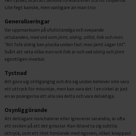
hen tycker, utan att behöva förklara eller stå för följderna.
Lite fegt kanske, men vanligare än man tror.
Generaliseringar
Var uppmärksam på ofullständiga och svepande
uttalanden, med ord som
jämt, aldrig, alltid, folk
och
man
.
”Att folk aldrig kan plocka undan fast man jämt säger till”.
Svårt att veta vilka
man
och
folk
är och vad
aldrig
och
jämt
egentligen innebär.
Tystnad
Att göra sig otillgänglig och dra sig undan behöver inte vara
ett uttryck för missnöje, men kan vara det. I en cirkel är just
en av poängerna att alla ska delta och vara delaktiga.
Osynliggörande
Att deltagare nonchalerar eller ignorerar varandra, är ofta
ett tecken på att det gnisslar. Kan ibland ta sig subtila
uttryck, som ett litet himlande med ögonen, vilket knappast