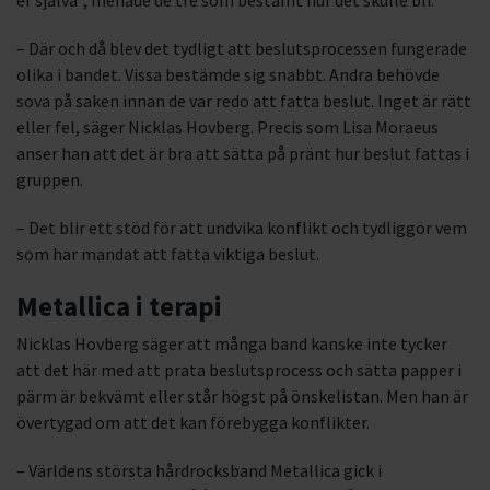
er själva”, menade de tre som bestämt hur det skulle bli.
– Där och då blev det tydligt att beslutsprocessen fungerade
olika i bandet. Vissa bestämde sig snabbt. Andra behövde
sova på saken innan de var redo att fatta beslut. Inget är rätt
eller fel, säger Nicklas Hovberg. Precis som Lisa Moraeus
anser han att det är bra att sätta på pränt hur beslut fattas i
gruppen.
– Det blir ett stöd för att undvika konflikt och tydliggör vem
som har mandat att fatta viktiga beslut.
Metallica i terapi
Nicklas Hovberg säger att många band kanske inte tycker
att det här med att prata beslutsprocess och sätta papper i
pärm är bekvämt eller står högst på önskelistan. Men han är
övertygad om att det kan förebygga konflikter.
– Världens största hårdrocksband Metallica gick i