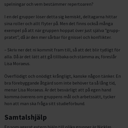
spelningar och vem bestämmer repertoaren?
I en del grupper löser detta sig kemiskt, deltagarna hittar
sina roller och allt flyter på. Men det finns också många
exempel på att när gruppen hoppat över just själva ”grupp-
pratet”, då är den mer sårbar för gnissel och konflikter.
– Skriv ner det ni kommit fram till, så att det blir tydligt för
alla. Då är det lätt att gå tillbaka och stämma av, föreslår
Lisa Moraeus.
Överflödigt och onödigt krångligt, kanske någon tänker. En
bra förebyggande åtgärd som inte behöver ta så lång tid,
menar Lisa Moraeus. Är det besvärligt att på egen hand
komma överens om gruppens mål och arbetssätt, tycker
hon att man ska fråga sitt studieförbund.
Samtalshjälp
En som agerat extern hjälp till olika grupper är Nicklas