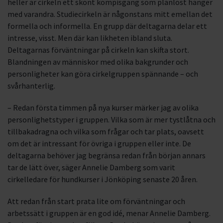
heller är cirkeln ett skönt kompisgäng som planlöst hänger
med varandra. Studiecirkeln är någonstans mitt emellan det
formella och informella. En grupp där deltagarna delar ett
intresse, visst. Men där kan likheten ibland sluta.
Deltagarnas förväntningar på cirkeln kan skifta stort.
Blandningen av människor med olika bakgrunder och
personligheter kan göra cirkelgruppen spännande – och
svårhanterlig.
– Redan första timmen på nya kurser märker jag av olika
personlighetstyper i gruppen. Vilka som är mer tystlåtna och
tillbakadragna och vilka som frågar och tar plats, oavsett
om det är intressant för övriga i gruppen eller inte. De
deltagarna behöver jag begränsa redan från början annars
tar de lätt över, säger Annelie Damberg som varit
cirkelledare för hundkurser i Jönköping senaste 20 åren.
Att redan från start prata lite om förväntningar och
arbetssätt i gruppen är en god idé, menar Annelie Damberg.